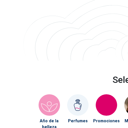
Sel
Año de la
Perfumes
Promociones
M
belleza