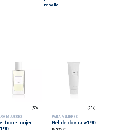
cabello
(59x)
(28x)
ARA MUJERES
PARA MUJERES
PARA MUJER
erfume mujer
Gel de ducha w190
Perfume 
190
w189
9,20 €