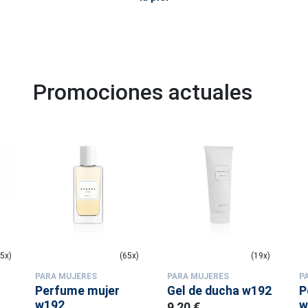
Promociones actuales
5x)
(65x)
(19x)
PARA MUJERES
PARA MUJERES
P
Perfume mujer
Gel de ducha w192
P
w192
w
9,20 €