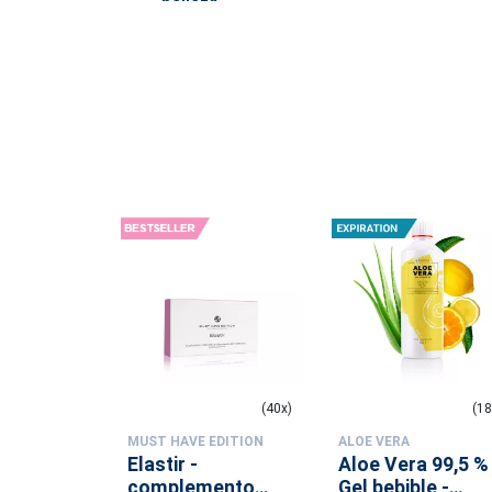
l Mirror
(24x)
(40x)
(18
EDITION
MUST HAVE EDITION
ALOE VERA
labios
Elastir -
Aloe Vera 99,5 %
mooth 03
complemento
Gel bebible -