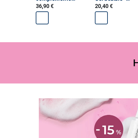
alimenticio
vitamina C -
36,90 €
20,40 €
complemento
alimenticio
H