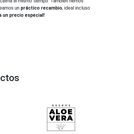
 calma al mismo tiempo. También hemos
creamos un
práctico recambio
, ideal incluso
 un precio especial!
uctos