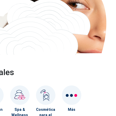
ales
ón
Spa &
Cosmética
Más
Wellness
para el