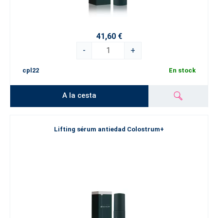
41,60 €
-
+
cpl22
En stock
A la cesta
Lifting sérum antiedad Colostrum+