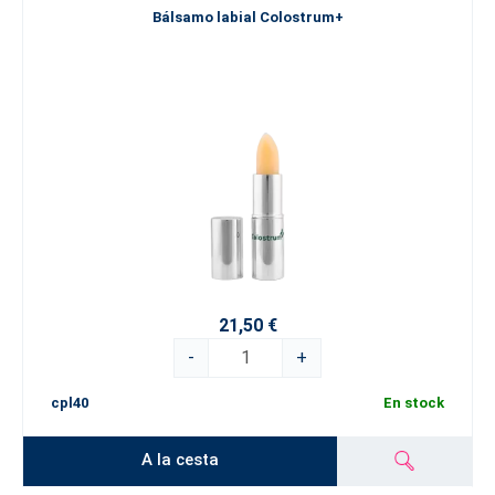
Bálsamo labial Colostrum+
21,50 €
-
+
cpl40
En stock
A la cesta