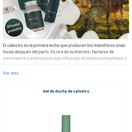
El calostro es la primera leche que producen los mamíferos unas
horas después del parto. Es rico en nutrientes, factores de
crecimiento y anticuerpos que refuerzan el sistema inmunitario y
la vitalidad general del organismo. Gracias a su composición única,
el calostro es un ingrediente cada vez más popular en los
Ver más
complementos alimenticios y los productos cosméticos. Sus
efectos son beneficiosos no solo para los adultos, sino también
para los niños, especialmente a la hora de reforzar su sistema
Gel de ducha de calostro
inmunitario y su correcto desarrollo.
El calostro contiene principalmente:
Inmunoglobulinas: anticuerpos ya formados
Lactoferrina: se une al hierro y tiene efecto antibacteriano y
antiviral