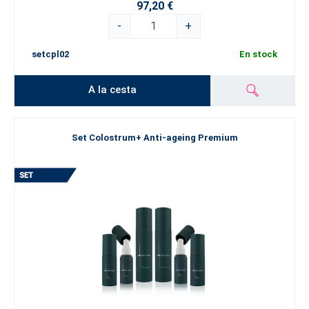
97,20 €
-
+
setcpl02
En stock
A la cesta
Set Colostrum+ Anti-ageing Premium