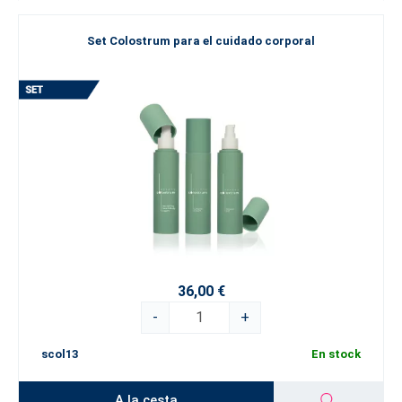
Set Colostrum para el cuidado corporal
36,00 €
-
+
scol13
En stock
A la cesta