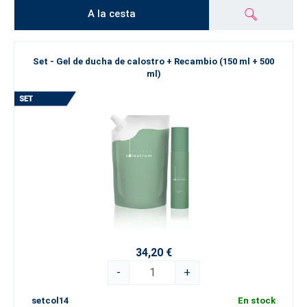
A la cesta
Set - Gel de ducha de calostro + Recambio (150 ml + 500
ml)
34,20 €
-
+
setcol14
En stock