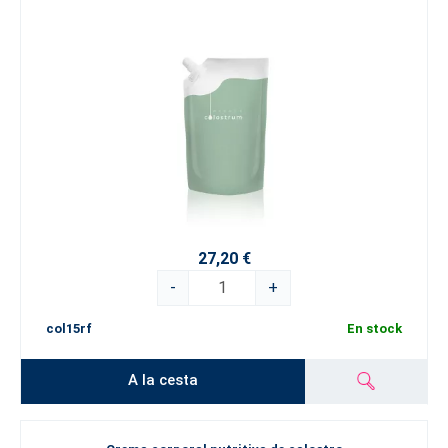
27,20 €
-
+
col15rf
En stock
A la cesta