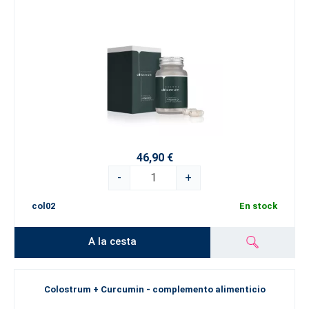
46,90 €
-
+
col02
En stock
A la cesta
Colostrum + Curcumin - complemento alimenticio