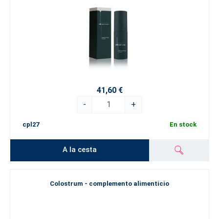
41,60 €
-
+
cpl27
En stock
A la cesta
Colostrum - complemento alimenticio