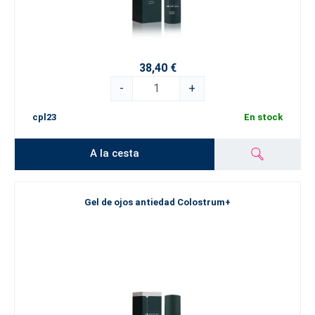
38,40 €
-
+
cpl23
En stock
A la cesta
Gel de ojos antiedad Colostrum+