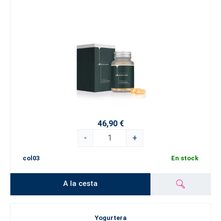
46,90 €
-
+
col03
En stock
A la cesta
Yogurtera