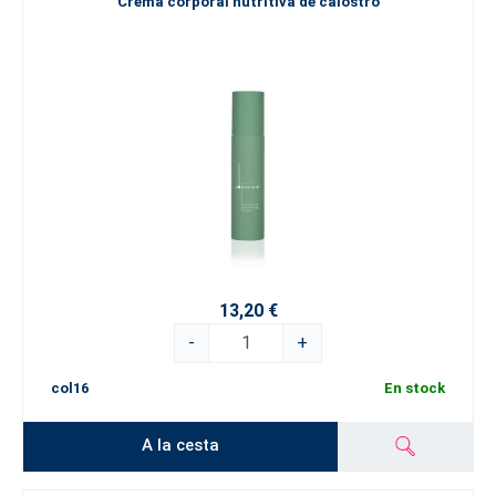
Crema corporal nutritiva de calostro
13,20 €
-
+
col16
En stock
A la cesta