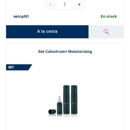
-
+
setcpl01
En stock
A la cesta
Set Colostrum+ Moisturising