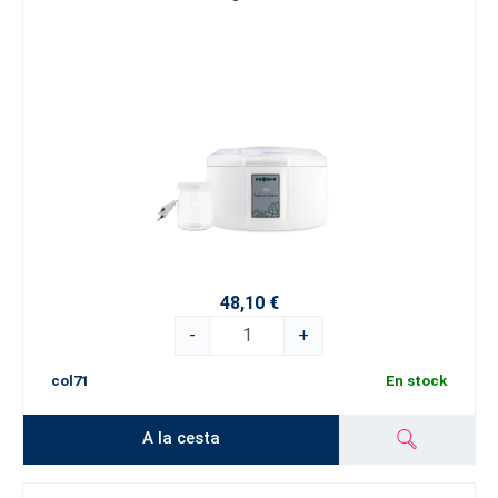
48,10 €
-
+
col71
En stock
A la cesta