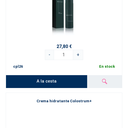
27,80 €
-
+
cpl26
En stock
A la cesta
Crema hidratante Colostrum+