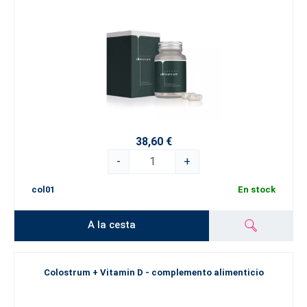
38,60 €
-
+
col01
En stock
A la cesta
Colostrum + Vitamin D - complemento alimenticio