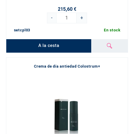
215,60 €
-
+
setcpl03
En stock
A la cesta
Crema de día antiedad Colostrum+