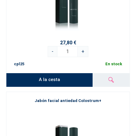
27,80 €
-
+
cpl25
En stock
A la cesta
Jabón facial antiedad Colostrum+