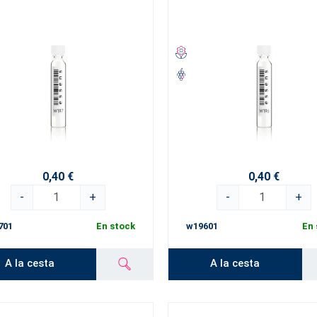
0,40 €
0,40 €
-
+
-
+
701
En stock
w19601
En 
A la cesta
A la cesta