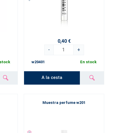
0,40 €
-
+
stock
w20401
En stock
A la cesta
Muestra perfume w201