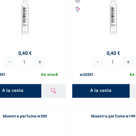
0,40 €
0,40 €
-
+
-
+
301
En stock
w20201
En 
A la cesta
A la cesta
Muestra perfume w200
Muestra perfume w199