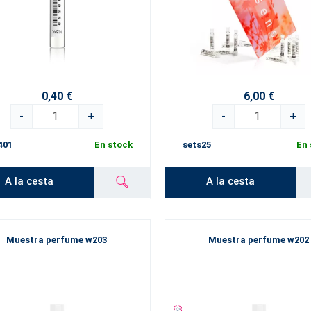
0,40 €
6,00 €
-
+
-
+
401
En stock
sets25
En 
A la cesta
A la cesta
Muestra perfume w203
Muestra perfume w202