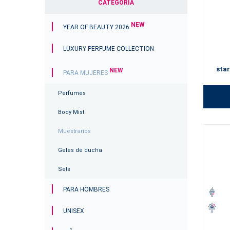
CATEGORÍA
NEW
YEAR OF BEAUTY 2026
LUXURY PERFUME COLLECTION
star
NEW
PARA MUJERES
Perfumes
Body Mist
Muestrarios
Geles de ducha
Sets
PARA HOMBRES
UNISEX