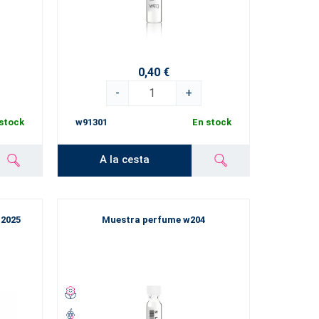
0,40 €
-
+
stock
w91301
En stock
A la cesta
 2025
Muestra perfume w204