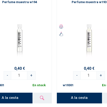
Perfume muestra w194
Perfume muestra w193
0,40 €
0,40 €
-
+
-
+
401
En stock
w19301
En 
A la cesta
A la cesta