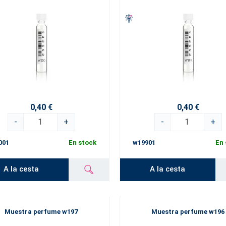
0,40 €
0,40 €
-
+
-
+
001
En stock
w19901
En 
A la cesta
A la cesta
Muestra perfume w197
Muestra perfume w196