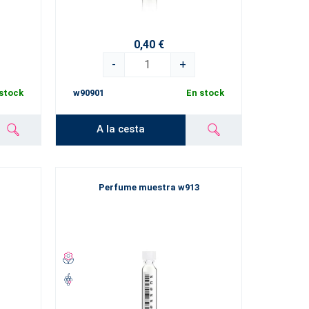
0,40 €
-
+
stock
w90901
En stock
A la cesta
Perfume muestra w913