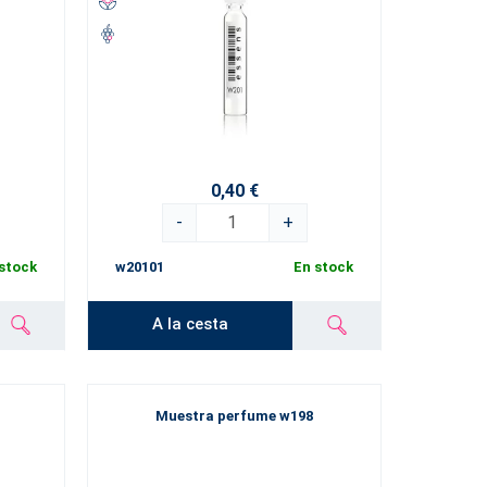
0,40 €
-
+
stock
w20101
En stock
A la cesta
Muestra perfume w198