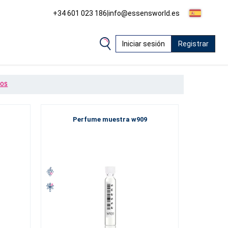
+34 601 023 186
|
info@essensworld.es
Iniciar sesión
Registrar
IOS
Perfume muestra w909