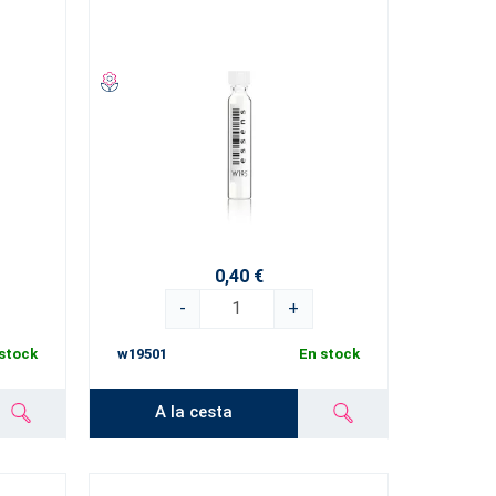
0,40 €
-
+
stock
w19501
En stock
A la cesta