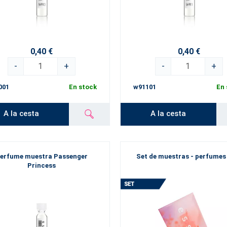
0,40 €
0,40 €
-
+
-
+
001
En stock
w91101
En 
A la cesta
A la cesta
erfume muestra Passenger
Set de muestras - perfumes
Princess