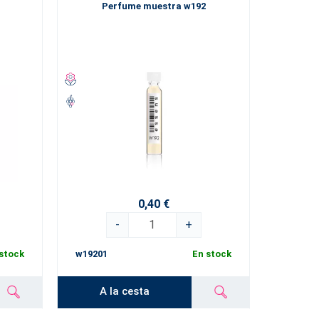
Perfume muestra w192
0,40 €
-
+
stock
w19201
En stock
A la cesta