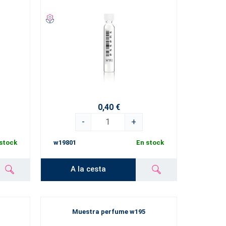
0,40 €
-
+
stock
w19801
En stock
A la cesta
Muestra perfume w195