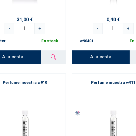
31,00 €
0,40 €
-
+
-
+
ter
En stock
w90401
En 
A la cesta
A la cesta
Perfume muestra w910
Perfume muestra w911