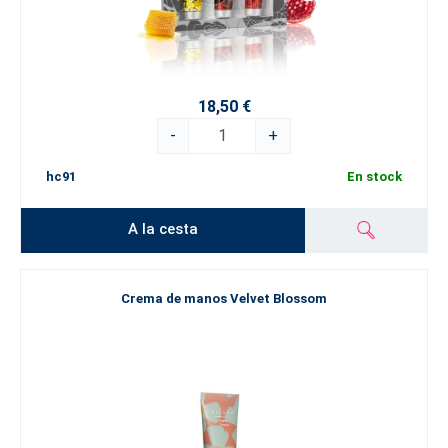
18,50 €
-
+
hc91
En stock
A la cesta
Crema de manos Velvet Blossom