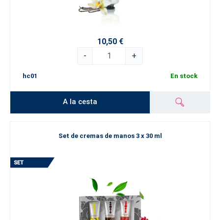
10,50 €
-
+
hc01
En stock
A la cesta
Set de cremas de manos 3 x 30 ml