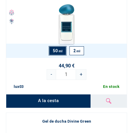
50
2
ml
ml
44,90 €
-
+
lux03
En stock
A la cesta
Gel de ducha Divine Green