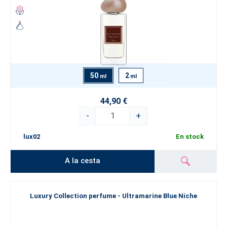
50
2
ml
ml
44,90 €
-
+
lux02
En stock
A la cesta
Luxury Collection perfume - Ultramarine Blue Niche