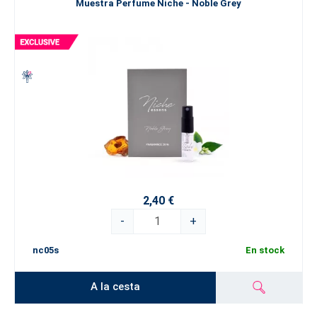
Muestra Perfume Niche - Noble Grey
2,40 €
-
+
nc05s
En stock
A la cesta