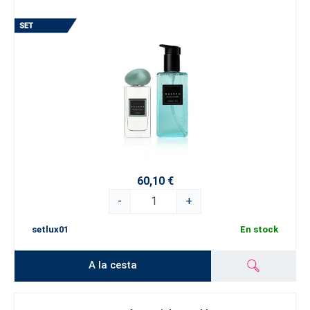
60,10 €
-
+
setlux01
En stock
A la cesta