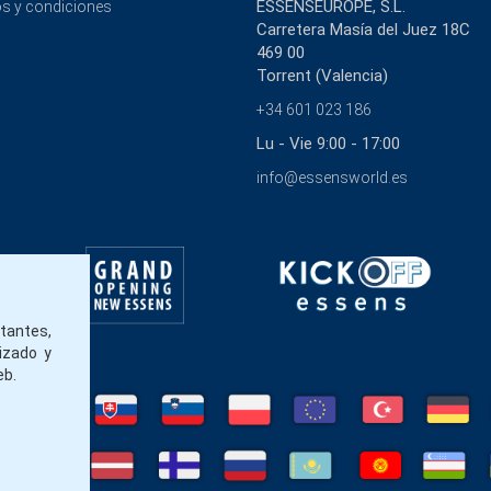
ESSENSEUROPE, S.L.
s y condiciones
Carretera Masía del Juez 18C
469 00
Torrent (Valencia)
+34 601 023 186
Lu - Vie 9:00 - 17:00
info@essensworld.es
itantes,
izado y
eb.