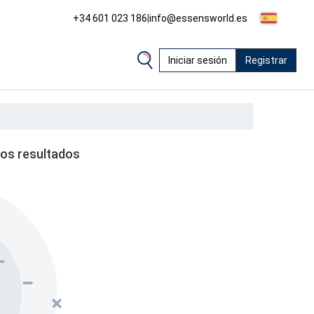
+34 601 023 186
|
info@essensworld.es
Iniciar sesión
Registrar
os resultados