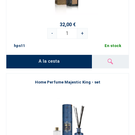
32,00 €
-
+
hps11
En stock
A la cesta
Home Perfume Majestic King - set