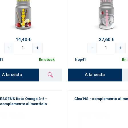
14,40 €
27,60 €
-
+
-
+
31
En stock
hop41
En 
A la cesta
A la cesta
ESSENS Keto Omega 3-6 -
Clea'NS - complemento alime
complemento alimenticio