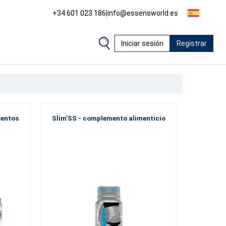
+34 601 023 186
|
info@essensworld.es
Iniciar sesión
Registrar
mentos
Slim'SS - complemento alimenticio