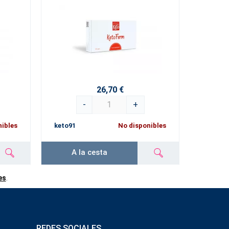
26,70 €
-
+
nibles
keto91
No disponibles
A la cesta
es
.
REDES SOCIALES