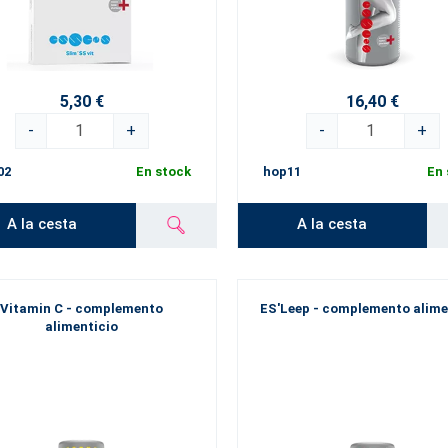
5,30 €
16,40 €
-
+
-
+
02
En stock
hop11
En 
A la cesta
A la cesta
Vitamin C - complemento
ES'Leep - complemento alime
alimenticio