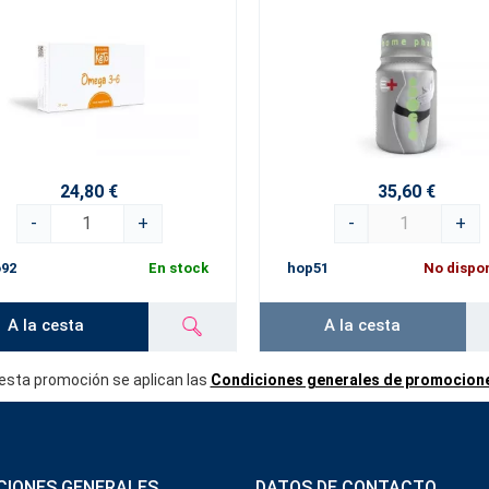
24,80 €
35,60 €
-
+
-
+
o92
En stock
hop51
No dispo
A la cesta
A la cesta
esta promoción se aplican las
Condiciones generales de promocion
CIONES GENERALES
DATOS DE CONTACTO