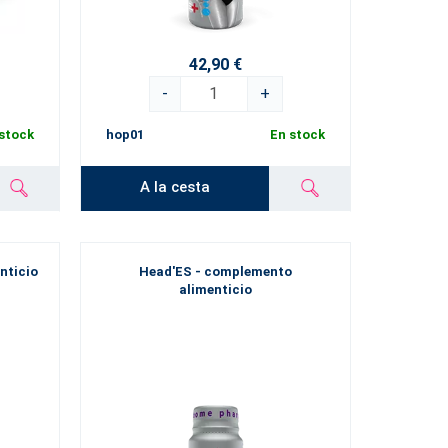
42,90 €
-
+
stock
hop01
En stock
A la cesta
nticio
Head'ES - complemento
alimenticio