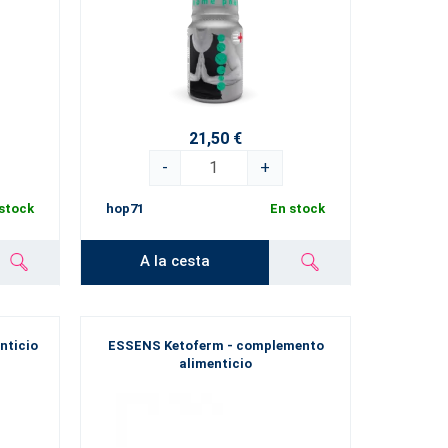
21,50 €
-
+
stock
hop71
En stock
A la cesta
nticio
ESSENS Ketoferm - complemento
alimenticio