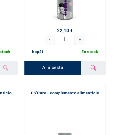
22,10 €
-
+
stock
hop21
En stock
A la cesta
nticio
ES'Pure - complemento alimenticio