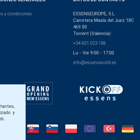
ESSENSEUROPE, S.L.
s y condiciones
Carretera Masía del Juez 18C
469 00
Torrent (Valencia)
+34 601 023 186
Lu - Vie 9:00 - 17:00
info@essensworld.es
itantes,
izado y
eb.