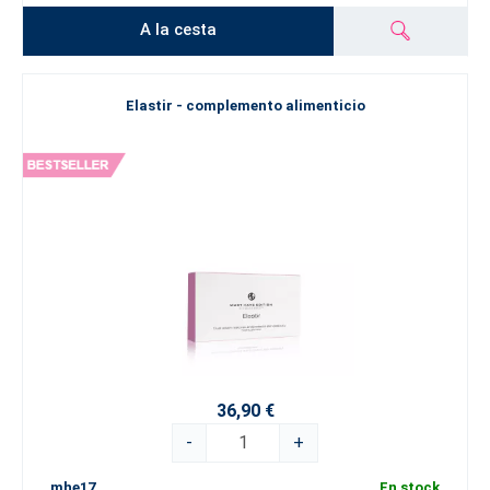
A la cesta
Elastir - complemento alimenticio
36,90 €
-
+
mhe17
En stock