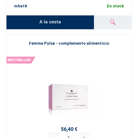
mhe18
En stock
A la cesta
Femme Pulse - complemento alimenticio
56,40 €