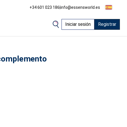
+34 601 023 186
|
info@essensworld.es
Iniciar sesión
Registrar
complemento