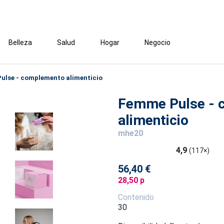
Belleza
Salud
Hogar
Negocio
ulse - complemento alimenticio
Femme Pulse - 
alimenticio
mhe20
4,9
(117×)
56,40 €
28,50 p
Contenido
30