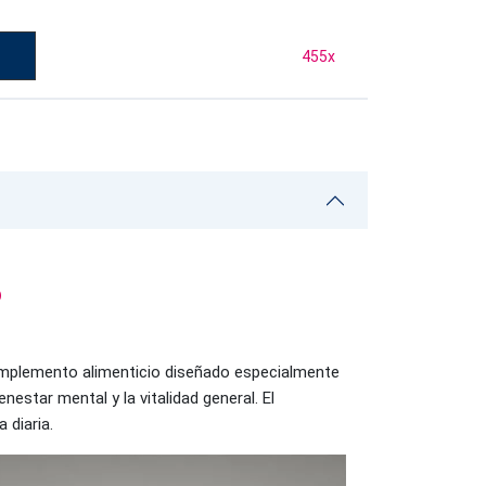
455
x
o
omplemento alimenticio diseñado especialmente
nestar mental y la vitalidad general. El
 diaria.