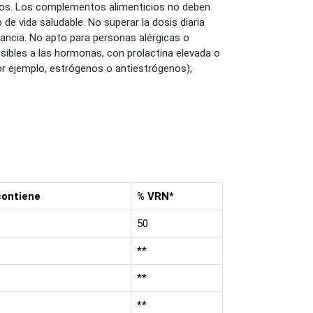
os. Los complementos alimenticios no deben
 de vida saludable. No superar la dosis diaria
ncia. No apto para personas alérgicas o
ibles a las hormonas, con prolactina elevada o
r ejemplo, estrógenos o antiestrógenos),
s
contiene
% VRN*
50
**
**
**