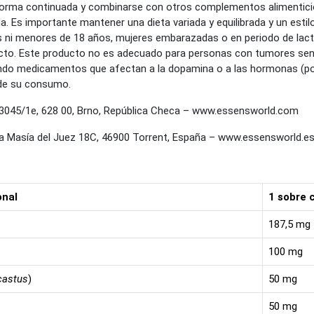
orma continuada y combinarse con otros complementos alimentici
a. Es importante mantener una dieta variada y equilibrada y un estilo
ni menores de 18 años, mujeres embarazadas o en periodo de lacta
ducto. Este producto no es adecuado para personas con tumores sens
ando medicamentos que afectan a la dopamina o a las hormonas (po
de su consumo.
045/1e, 628 00, Brno, República Checa – www.essensworld.com
a Masía del Juez 18C, 46900 Torrent, España – www.essensworld.e
onal
1 sobre 
187,5 mg
100 mg
castus
)
50 mg
50 mg