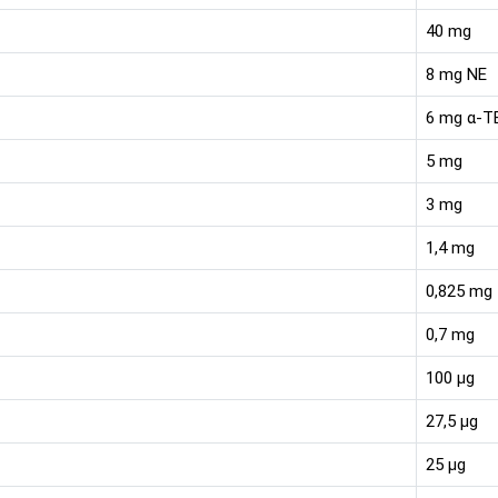
40 mg
8 mg NE
6 mg α-T
5 mg
3 mg
1,4 mg
0,825 mg
0,7 mg
100 µg
27,5 µg
25 µg