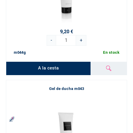
9,20 €
-
+
m044g
En stock
A la cesta
Gel de ducha m043