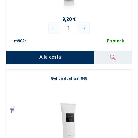
9,20 €
-
+
m902g
En stock
A la cesta
Gel de ducha m045