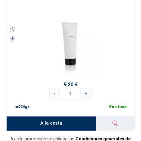
9,20 €
-
+
m024gx
En stock
A la cesta
A esta promoción se aplican las
Condiciones generales de