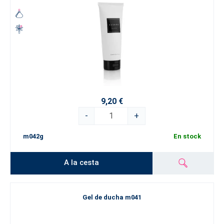
9,20 €
-
+
m042g
En stock
A la cesta
Gel de ducha m041