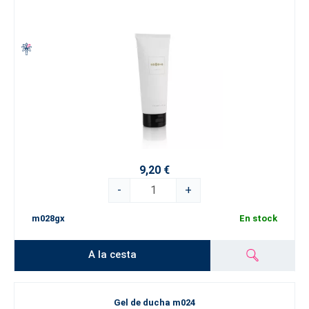
9,20 €
-
+
m028gx
En stock
A la cesta
Gel de ducha m024