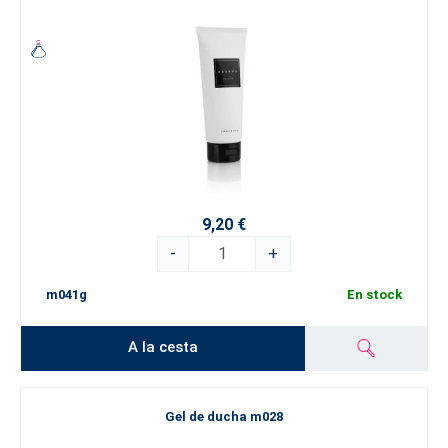
9,20 €
-
+
m041g
En stock
A la cesta
Gel de ducha m028