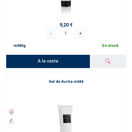
9,20 €
-
+
m045g
En stock
A la cesta
Gel de ducha m044