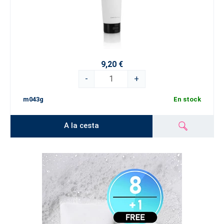
9,20 €
-
+
m043g
En stock
A la cesta