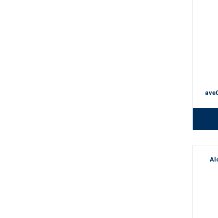
ave
Al