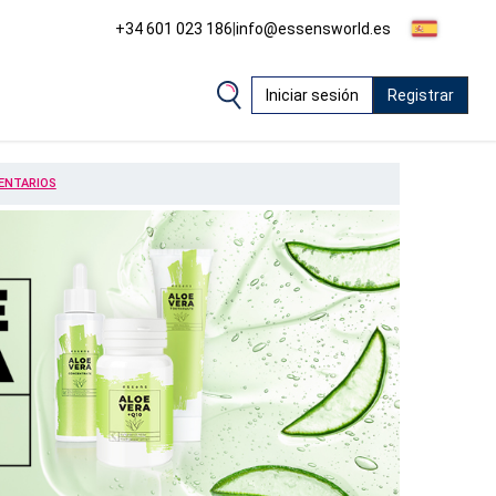
+34 601 023 186
|
info@essensworld.es
Iniciar sesión
Registrar
ENTARIOS