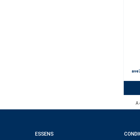
ave
A 
ESSENS
CONDI