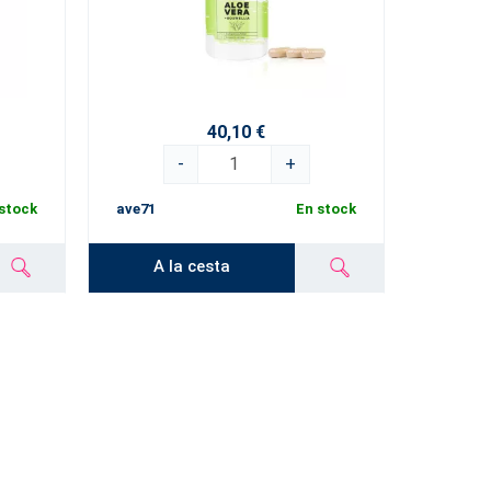
40,10 €
-
+
stock
ave71
En stock
A la cesta