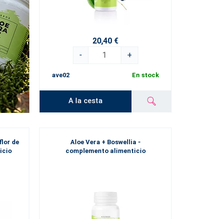
20,40 €
-
+
ave02
En stock
A la cesta
flor de
Aloe Vera + Boswellia -
icio
complemento alimenticio