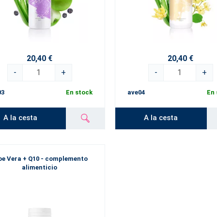
20,40 €
20,40 €
-
+
-
+
03
En stock
ave04
En 
A la cesta
A la cesta
oe Vera + Q10 - complemento
alimenticio