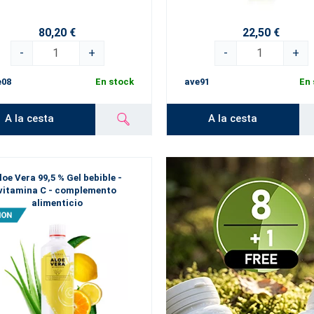
s productos favoritos de
ESSENS Aloe vera
. Se merecen el mejor cuida
80,20 €
22,50 €
-
+
-
+
e08
En stock
ave91
En 
A la cesta
A la cesta
loe Vera 99,5 % Gel bebible -
vitamina C - complemento
alimenticio