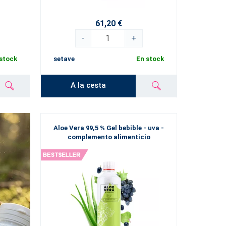
do.
61,20 €
-
+
stock
setave
En stock
A la cesta
Aloe Vera 99,5 % Gel bebible - uva -
complemento alimenticio