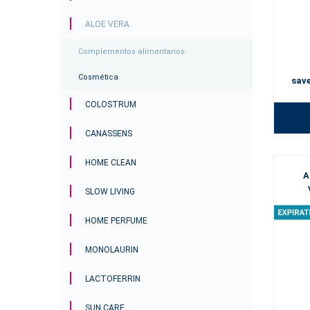
Elijan su
ALOE VERA
Complementos alimentarios
Cosmética
sav
COLOSTRUM
CANASSENS
HOME CLEAN
A
SLOW LIVING
HOME PERFUME
MONOLAURIN
LACTOFERRIN
SUN CARE