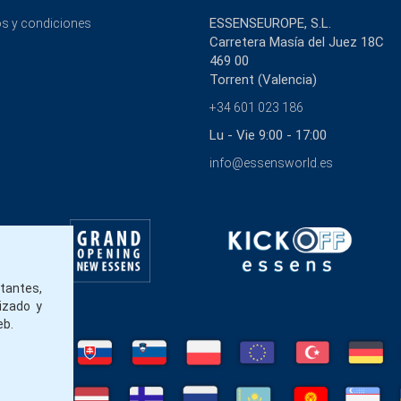
ESSENSEUROPE, S.L.
s y condiciones
Carretera Masía del Juez 18C
469 00
Torrent (Valencia)
+34 601 023 186
Lu - Vie 9:00 - 17:00
info@essensworld.es
itantes,
izado y
eb.