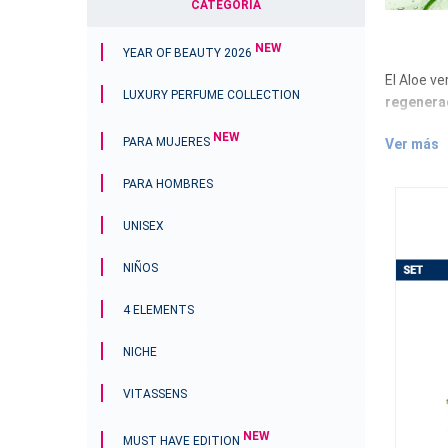
CATEGORÍA
NEW
YEAR OF BEAUTY 2026
El Aloe v
LUXURY PERFUME COLLECTION
regenera
Gracias a
NEW
PARA MUJERES
Ver más
de la pie
PARA HOMBRES
UNISEX
Todos los
NIÑOS
alimentici
¿Qué pued
4 ELEMENTS
¿Se
NICHE
¿Ti
¿Le
VITASSENS
¿Bu
com
NEW
MUST HAVE EDITION