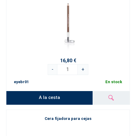
16,80 €
-
+
eyebr01
En stock
A la cesta
Cera fijadora para cejas