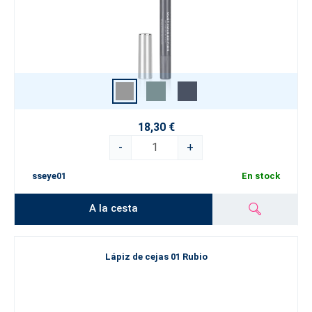
18,30 €
-
+
sseye01
En stock
A la cesta
Lápiz de cejas 01 Rubio