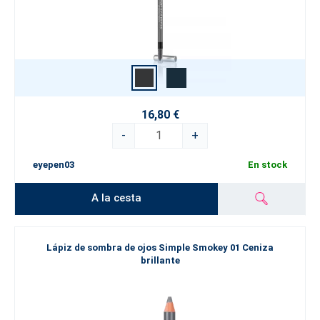
16,80 €
-
+
eyepen03
En stock
A la cesta
Lápiz de sombra de ojos Simple Smokey 01 Ceniza
brillante