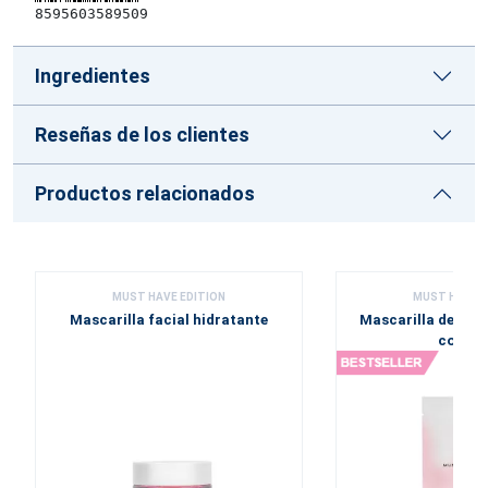
8595603589509
Ingredientes
Reseñas de los clientes
Productos relacionados
MUST HAVE EDITION
MUST HAVE E
Mascarilla facial hidratante
Mascarilla de tela
coláge