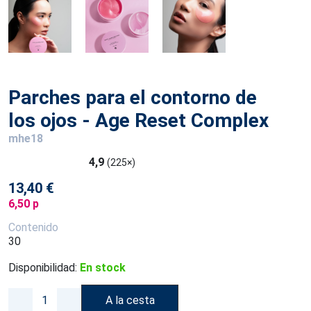
Parches para el contorno de
los ojos - Age Reset Complex
mhe18
4,9
(225×)
13,40 €
6,50 p
Contenido
30
Disponibilidad:
En stock
A la cesta