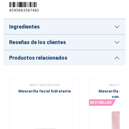
8595603587482
Ingredientes
Reseñas de los clientes
Productos relacionados
MUST HAVE EDITION
MUST HAVE E
Mascarilla facial hidratante
Mascarilla de te
con Aloe 