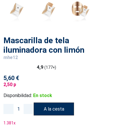
Mascarilla de tela
iluminadora con limón
mhe12
4,9
(177×)
5,60 €
2,50 p
Disponibilidad:
En stock
A la cesta
1.381
x