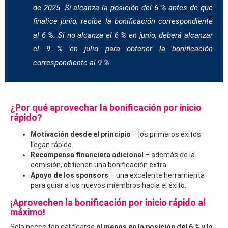
de 2025. Si alcanza la posición del 6 % antes de que
finalice junio, recibe la bonificación correspondiente
al 6 %. Si no alcanza el 6 % en junio, deberá alcanzar
el 9 % en julio para obtener la bonificación
correspondiente al 9 %.
¿Por qué aprovechar la bonificación por inicio
rápido?
Motivación desde el principio
– los primeros éxitos
llegan rápido.
Recompensa financiera adicional
– además de la
comisión, obtienen una bonificación extra.
Apoyo de los sponsors
– una excelente herramienta
para guiar a los nuevos miembros hacia el éxito.
¡Aprovechen la bonificación por inicio rápido al
máximo!
Solo necesitan calificarse
al menos en la posición del 6 % y la