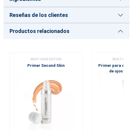
Reseñas de los clientes
Productos relacionados
MUST HAVE EDITION
MUST HAVE E
Primer Second Skin
Primer para deba
de ojos Seco