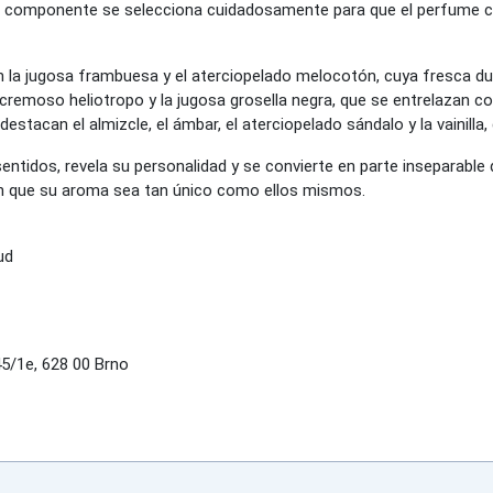
a componente se selecciona cuidadosamente para que el perfume cuen
la jugosa frambuesa y el aterciopelado melocotón, cuya fresca dulz
cremoso heliotropo y la jugosa grosella negra, que se entrelazan con
estacan el almizcle, el ámbar, el aterciopelado sándalo y la vainilla,
sentidos, revela su personalidad y se convierte en parte inseparab
 que su aroma sea tan único como ellos mismos.
ud
/1e, 628 00 Brno