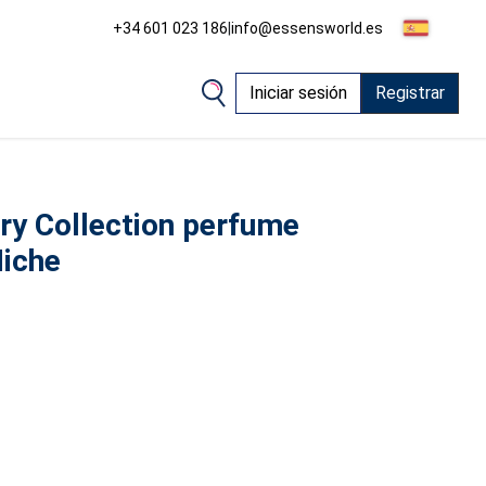
+34 601 023 186
|
info@essensworld.es
Iniciar sesión
Registrar
ry Collection perfume
Niche