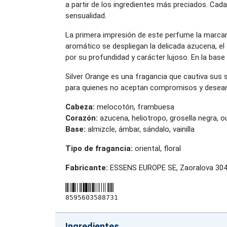
a partir de los ingredientes más preciados. Cad
sensualidad.
La primera impresión de este perfume la marcan 
aromático se despliegan la delicada azucena, el 
por su profundidad y carácter lujoso. En la base d
Silver Orange es una fragancia que cautiva sus 
para quienes no aceptan compromisos y desean
Cabeza:
melocotón, frambuesa
Corazón:
azucena, heliotropo, grosella negra, o
Base:
almizcle, ámbar, sándalo, vainilla
Tipo de fragancia:
oriental, floral
Fabricante:
ESSENS EUROPE SE, Zaoralova 3045
8595603588731
Ingredientes