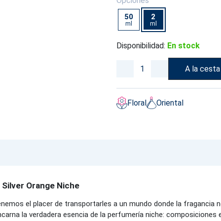
Opciones
50
2
ml
ml
Disponibilidad:
En stock
A la cesta
Floral
Oriental
 Silver Orange Niche
tenemos el placer de transportarles a un mundo donde la fragancia 
 encarna la verdadera esencia de la perfumería niche: composicione