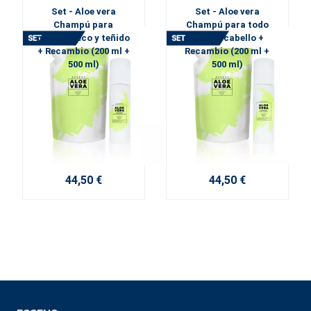
Set - Aloe vera
Set - Aloe vera
Champú para
Champú para todo
cabello seco y teñido
tipo de cabello +
+ Recambio (200 ml +
Recambio (200 ml +
500 ml)
500 ml)
44,50 €
44,50 €