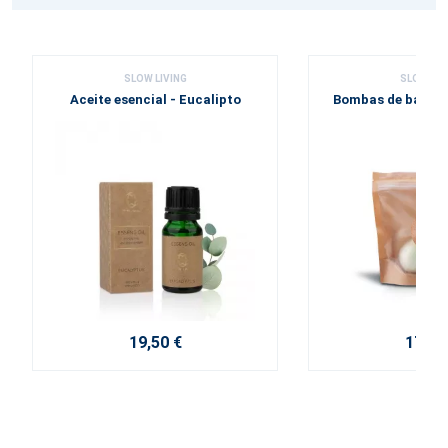
SLOW LIVING
SLOW LIV
Aceite esencial - Eucalipto
Bombas de baño e
19,50 €
17,60