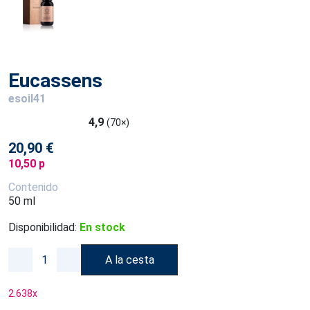
Eucassens
esoil41
4,9
(70×)
20,90 €
10,50 p
Contenido
50 ml
Disponibilidad:
En stock
A la cesta
2.638
x