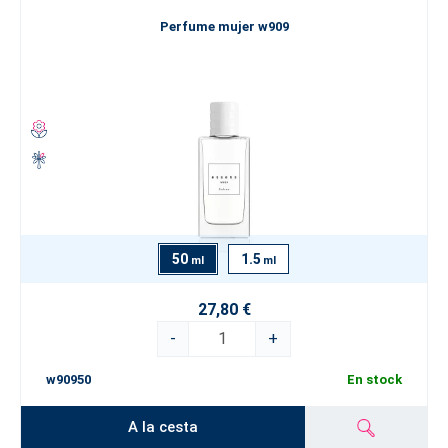
Perfume mujer w909
50
1.5
ml
ml
27,80 €
-
+
w90950
En stock
A la cesta