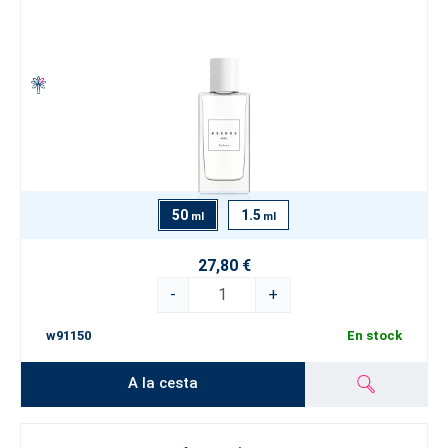
50
1.5
ml
ml
27,80 €
-
+
w91150
En stock
A la cesta