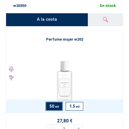
w20350
En stock
A la cesta
Perfume mujer w202
50
1.5
ml
ml
27,80 €