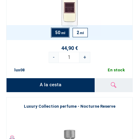
50
2
ml
ml
44,90 €
-
+
lux08
En stock
A la cesta
Luxury Collection perfume - Nocturne Reserve