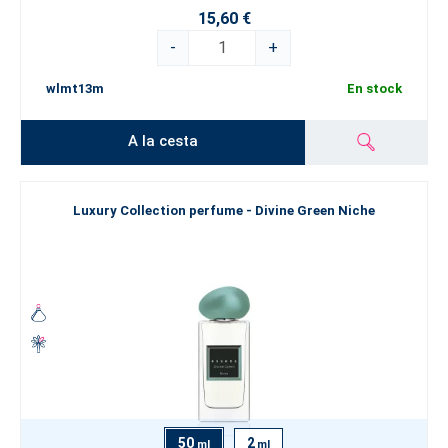
15,60 €
-
+
wlmt13m
En stock
A la cesta
Luxury Collection perfume - Divine Green Niche
50
2
ml
ml