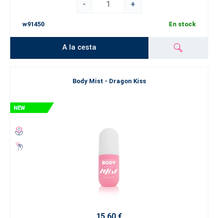
-
+
w91450
En stock
A la cesta
Body Mist - Dragon Kiss
15,60 €