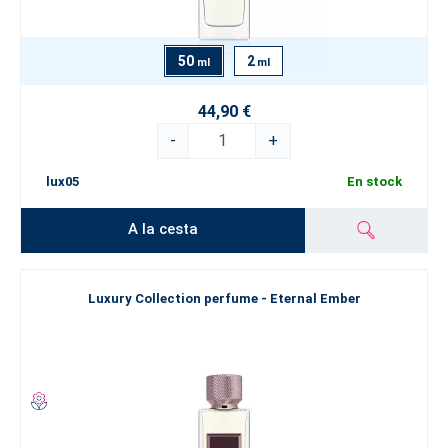
50
2
ml
ml
44,90 €
-
+
lux05
En stock
A la cesta
Luxury Collection perfume - Eternal Ember