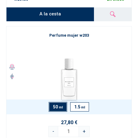
A la cesta
Perfume mujer w203
50
1.5
ml
ml
27,80 €
-
+