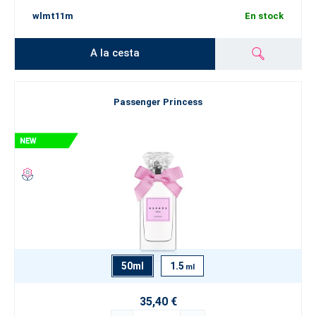
wlmt11m
En stock
A la cesta
Passenger Princess
50ml
1.5
ml
35,40 €