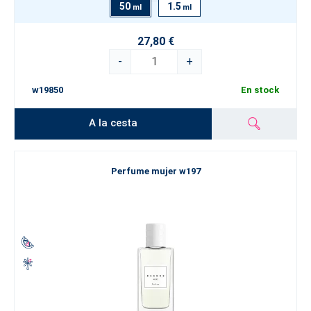
50
1.5
ml
ml
27,80 €
-
+
w19850
En stock
A la cesta
Perfume mujer w197