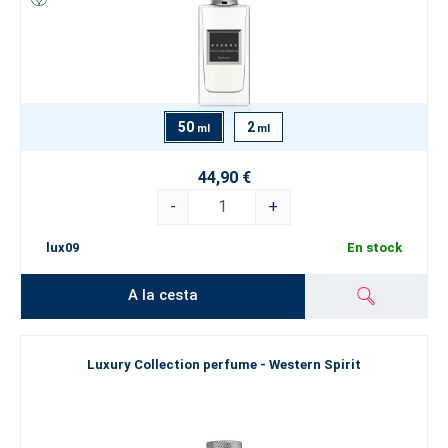
50
2
ml
ml
44,90 €
-
+
lux09
En stock
A la cesta
Luxury Collection perfume - Western Spirit