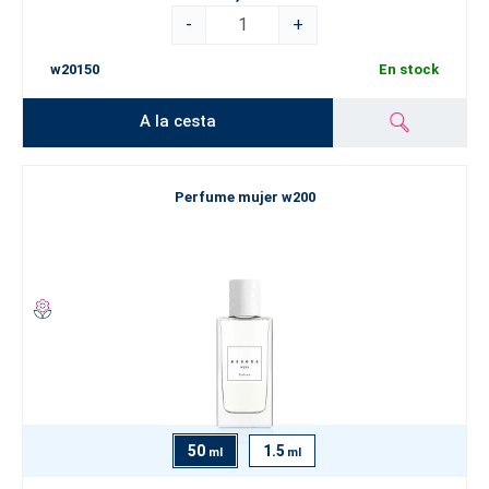
-
+
w20150
En stock
A la cesta
Perfume mujer w200
50
1.5
ml
ml