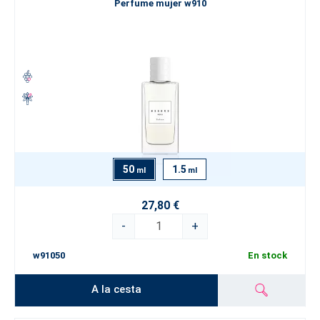
Perfume mujer w910
50
1.5
ml
ml
27,80 €
-
+
w91050
En stock
A la cesta