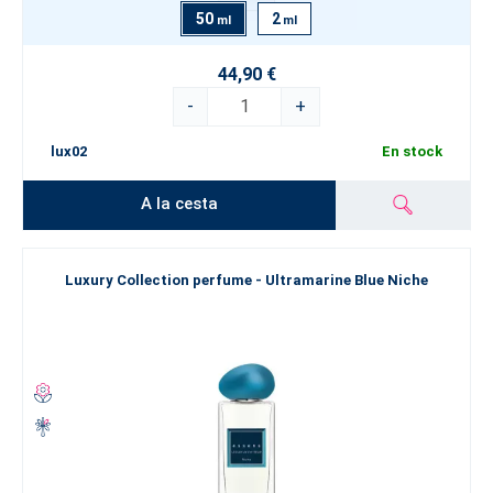
50
2
ml
ml
44,90 €
-
+
lux02
En stock
A la cesta
Luxury Collection perfume - Ultramarine Blue Niche