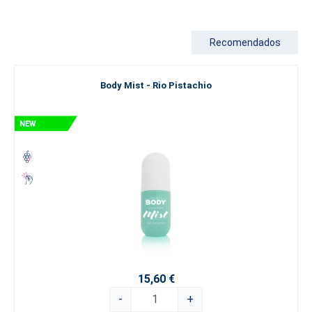
preparados irresistibles
perfumes femeninos
en decenas de
variantes diferentes, mientras que
para los hombres
hay un
carismático
perfume masculino
que personifica la fuerza y la
Recomendados
elegancia.
¿Buscas algo verdaderamente excepcional que traspase los
Body Mist - Rio Pistachio
límites de la perfumería convencional? Explora nuestra lujosa
gama
Luxury Perfume Collection
, que representa la cúspide de
nuestro arte.
Si aún estás buscando tu camino, te recomendamos que explores
nuestra clasificación por
tipos de fragancias
. Déjate llevar por el
mundo de la alta perfumería y elige el
perfume ESSENS
que mejor
exprese tu verdadero yo.
15,60 €
-
+