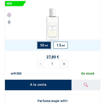
50
1.5
ml
ml
27,80 €
-
+
w91350
En stock
A la cesta
Perfume mujer w911