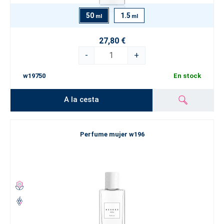
50
1.5
ml
ml
27,80 €
-
+
w19750
En stock
A la cesta
Perfume mujer w196