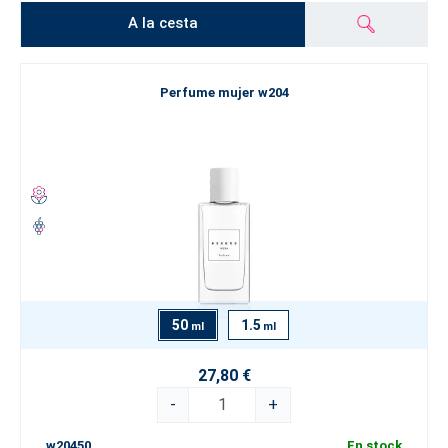
A la cesta
Perfume mujer w204
50
1.5
ml
ml
27,80 €
-
+
w20450
En stock