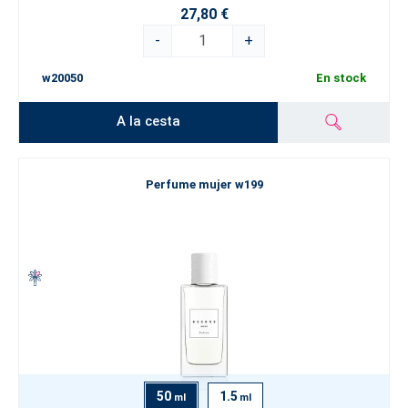
27,80 €
-
+
w20050
En stock
A la cesta
Perfume mujer w199
50
1.5
ml
ml