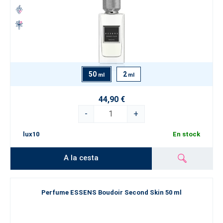
50
2
ml
ml
44,90 €
-
+
lux10
En stock
A la cesta
Perfume ESSENS Boudoir Second Skin 50 ml