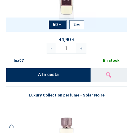
50
2
ml
ml
44,90 €
-
+
lux07
En stock
A la cesta
Luxury Collection perfume - Solar Noire