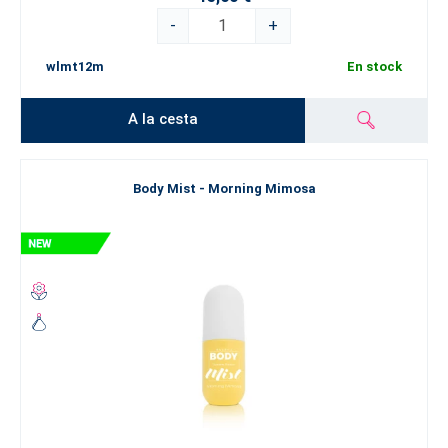
-
+
wlmt12m
En stock
A la cesta
Body Mist - Morning Mimosa