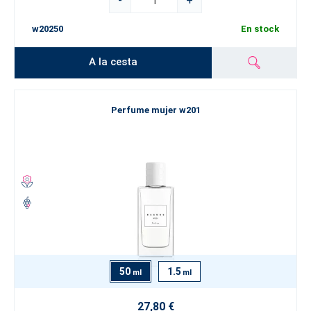
-
+
w20250
En stock
A la cesta
Perfume mujer w201
50
1.5
ml
ml
27,80 €