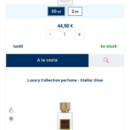
50
2
ml
ml
44,90 €
-
+
lux03
En stock
A la cesta
Luxury Collection perfume - Stellar Glow