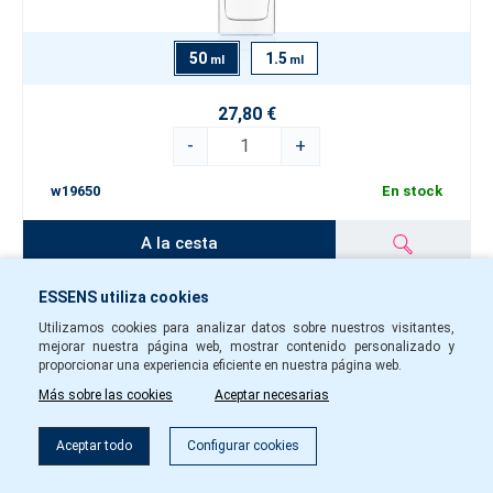
50
1.5
ml
ml
27,80 €
-
+
w19650
En stock
A la cesta
ESSENS utiliza cookies
Perfume mujer w195
Utilizamos cookies para analizar datos sobre nuestros visitantes,
mejorar nuestra página web, mostrar contenido personalizado y
proporcionar una experiencia eficiente en nuestra página web.
Más sobre las cookies
Aceptar necesarias
Filtro
Aceptar todo
Configurar cookies