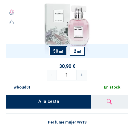
50
2
ml
ml
30,90 €
-
+
wboud01
En stock
A la cesta
Perfume mujer w913