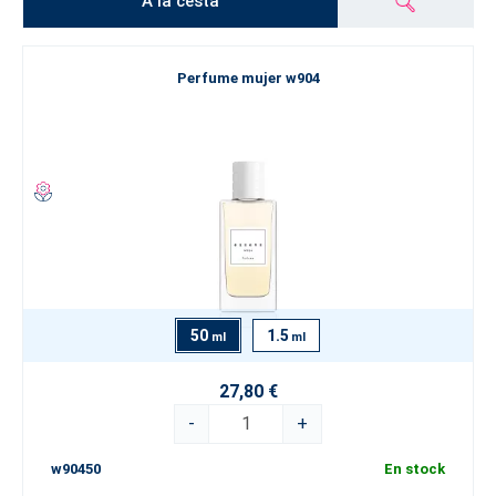
A la cesta
Perfume mujer w904
50
1.5
ml
ml
27,80 €
-
+
w90450
En stock