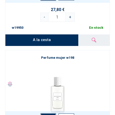
27,80 €
-
+
w19950
En stock
A la cesta
Perfume mujer w198