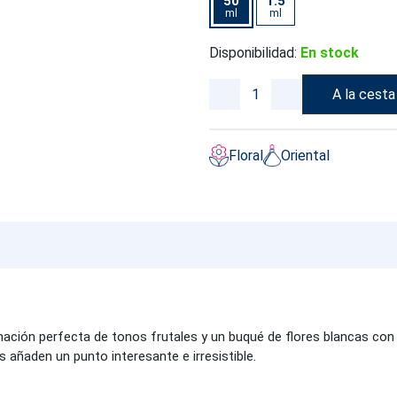
50
1.5
ml
ml
Disponibilidad:
En stock
A la cesta
Floral
Oriental
nación perfecta de tonos frutales y un buqué de flores blancas co
les añaden un punto interesante e irresistible.