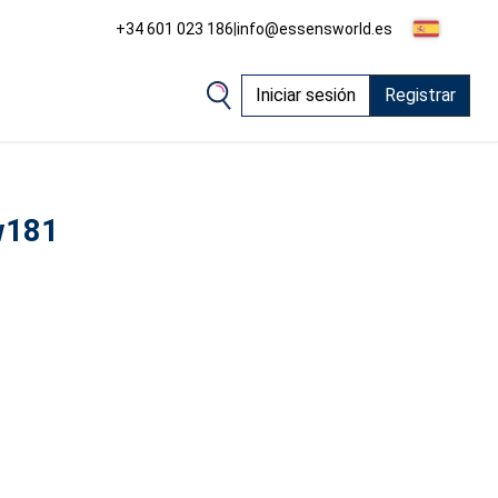
+34 601 023 186
|
info@essensworld.es
Iniciar sesión
Registrar
w181