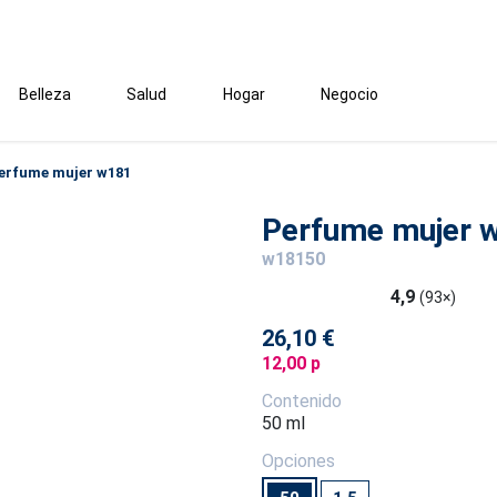
Belleza
Salud
Hogar
Negocio
erfume mujer w181
Perfume mujer 
w18150
4,9
(93×)
26,10 €
12,00 p
Contenido
50 ml
Opciones