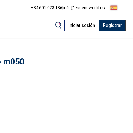
+34 601 023 186
|
info@essensworld.es
Iniciar sesión
Registrar
e m050