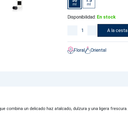
50
1.5
ml
ml
Disponibilidad:
En stock
A la cesta
Floral
Oriental
ue combina un delicado haz atalcado, dulzura y una ligera frescura. 