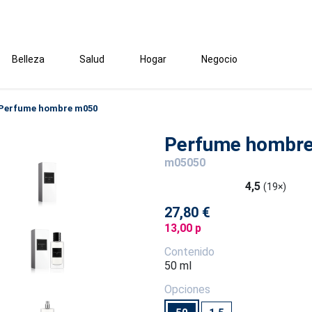
Belleza
Salud
Hogar
Negocio
Perfume hombre m050
Perfume hombr
m05050
4,5
(19×)
27,80 €
13,00 p
Contenido
50 ml
Opciones