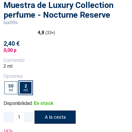
Muestra de Luxury Collection
perfume - Nocturne Reserve
lux09s
4,8
(33×)
2,40 €
0,00 p
Contenido
2 ml
Opciones
50
2
ml
ml
Disponibilidad:
En stock
A la cesta
197
x