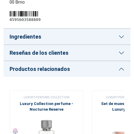
00 Brno
8595603588809
Ingredientes
Reseñas de los clientes
Productos relacionados
LUXURY PERFUME COLLECTION
LUXURY PERFUME 
Luxury Collection perfume -
Set de muestras
Nocturne Reserve
Luxury Coll