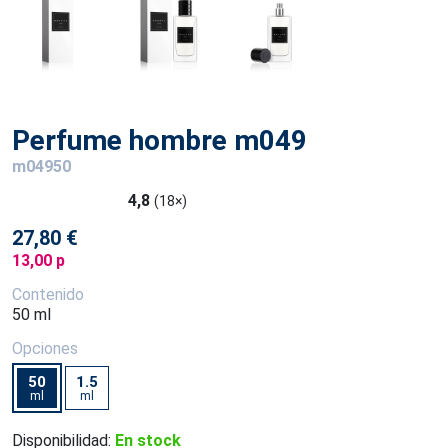
Perfume hombre m049
m04950
4,8
(18×)
27,80 €
13,00 p
Contenido
50 ml
Opciones
50
1.5
ml
ml
Disponibilidad:
En stock