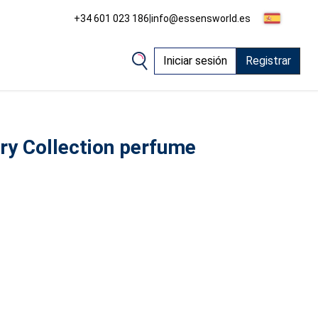
+34 601 023 186
|
info@essensworld.es
Iniciar sesión
Registrar
ry Collection perfume