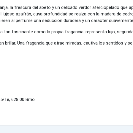
nja, la frescura del abeto y un delicado verdor aterciopelado que apo
el lujoso azafrán, cuya profundidad se realza con la madera de ced
fieren al perfume una seducción duradera y un carácter suavemente
ulta tan fascinante como la propia fragancia: representa lujo, segur
brillar. Una fragancia que atrae miradas, cautiva los sentidos y se
/1e, 628 00 Brno