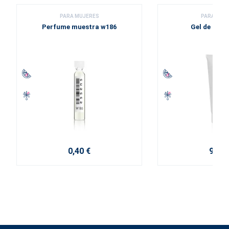
PARA MUJERES
PARA MUJ
Perfume muestra w186
Gel de duc
0,40 €
9,20 