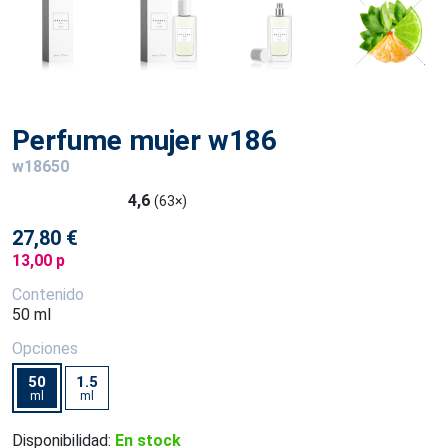
Perfume mujer w186
w18650
4,6
(63×)
27,80 €
13,00 p
Contenido
50 ml
Opciones
50
1.5
ml
ml
Disponibilidad:
En stock