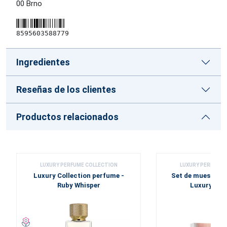
00 Brno
8595603588779
Ingredientes
Reseñas de los clientes
Productos relacionados
LUXURY PERFUME COLLECTION
LUXURY PERFUME 
Luxury Collection perfume -
Set de muestras
Ruby Whisper
Luxury Coll