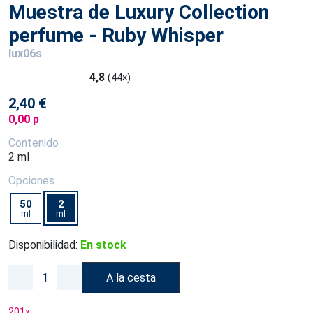
Muestra de Luxury Collection
perfume - Ruby Whisper
lux06s
4,8
(44×)
2,40 €
0,00 p
Contenido
2 ml
Opciones
50
2
ml
ml
Disponibilidad:
En stock
A la cesta
201
x