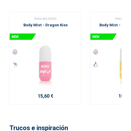
PARA MUJERES
PARA MUJ
Body Mist - Dragon Kiss
Body Mist - Mor
15,60 €
15,60
Trucos e inspiración