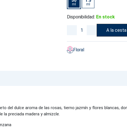
50
1.5
ml
ml
Disponibilidad:
En stock
A la cesta
Floral
eto del dulce aroma de las rosas, tierno jazmín y flores blancas, don
e la preciada madera y almizcle.
anzana