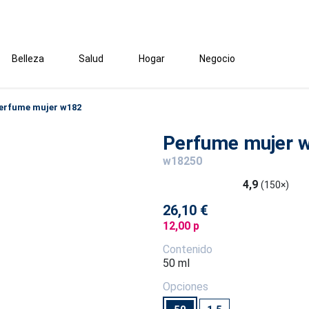
Belleza
Salud
Hogar
Negocio
erfume mujer w182
Perfume mujer 
w18250
4,9
(150×)
26,10 €
12,00 p
Contenido
50 ml
Opciones