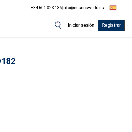
+34 601 023 186
|
info@essensworld.es
Iniciar sesión
Registrar
w182