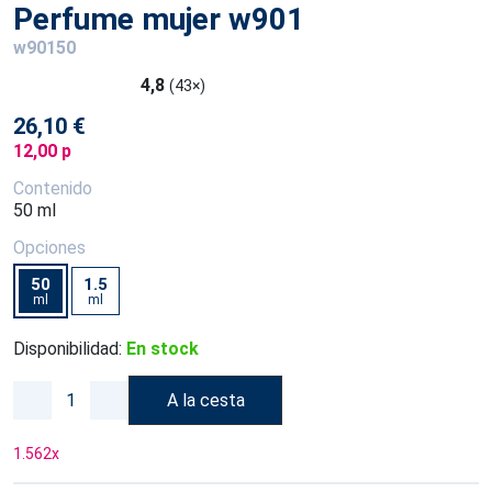
Perfume mujer w901
w90150
4,8
(43×)
26,10 €
12,00 p
Contenido
50 ml
Opciones
50
1.5
ml
ml
Disponibilidad:
En stock
A la cesta
1.562
x