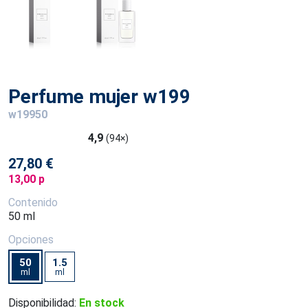
Perfume mujer w199
w19950
4,9
(94×)
27,80 €
13,00 p
Contenido
50 ml
Opciones
50
1.5
ml
ml
Disponibilidad:
En stock