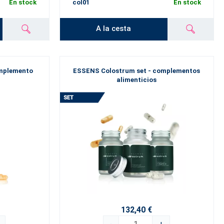
En stock
col01
En stock
A la cesta
omplemento
ESSENS Colostrum set - complementos
alimenticios
132,40 €