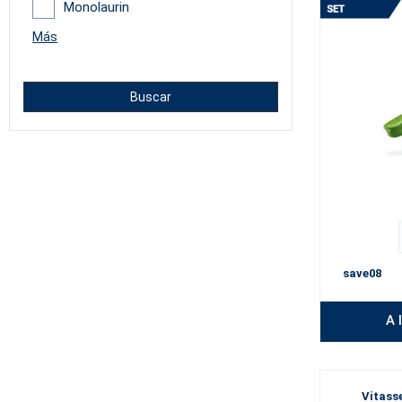
Monolaurin
Más
Buscar
save08
A 
Vitass