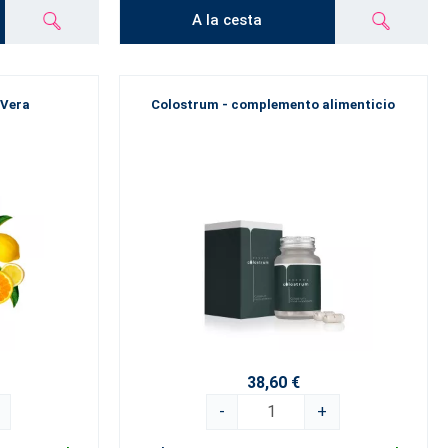
A la cesta
 Vera
Colostrum - complemento alimenticio
38,60 €
-
+