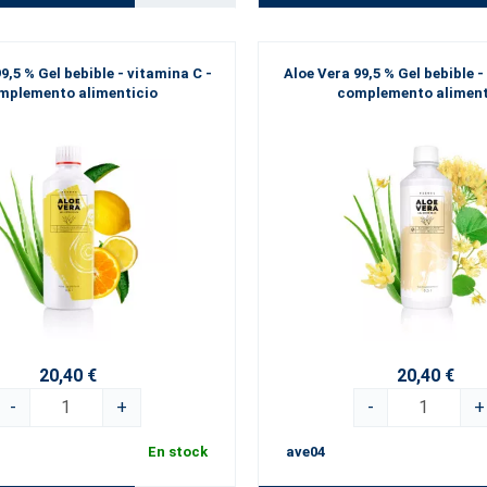
9,5 % Gel bebible - vitamina C -
Aloe Vera 99,5 % Gel bebible - f
mplemento alimenticio
complemento aliment
20,40 €
20,40 €
-
+
-
+
En stock
ave04