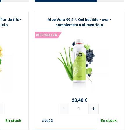
lor de tilo -
Aloe Vera 99,5 % Gel bebible - uva -
icio
complemento alimenticio
20,40 €
-
+
En stock
ave02
En stock