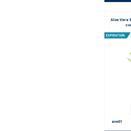
Aloe Vera 9
co
ave01