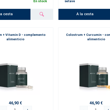
En stock
setave
la cesta
A la cesta
m + Vitamin D - complemento
Colostrum + Curcumin - c
alimenticio
alimenticio
46,90 €
46,90 €