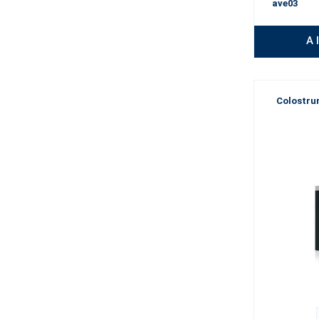
ave03
A 
Colostru