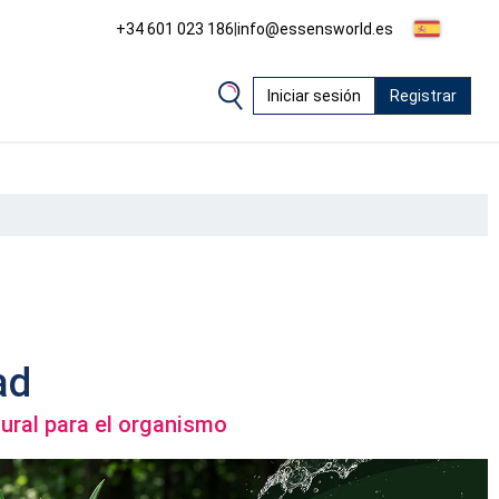
+34 601 023 186
|
info@essensworld.es
Iniciar sesión
Registrar
ad
ural para el organismo