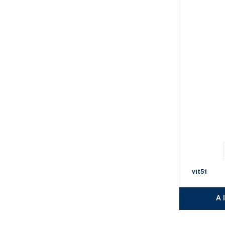
vit51
A 