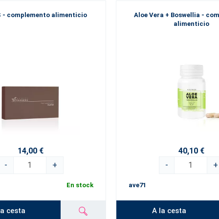
S - complemento alimenticio
Aloe Vera + Boswellia - c
alimenticio
14,00 €
40,10 €
-
+
-
+
En stock
ave71
la cesta
A la cesta