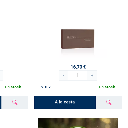
16,70 €
-
+
En stock
vit07
En stock
A la cesta