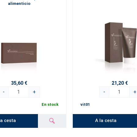
alimenticio
35,60 €
21,20 €
-
+
-
+
En stock
vit01
la cesta
A la cesta