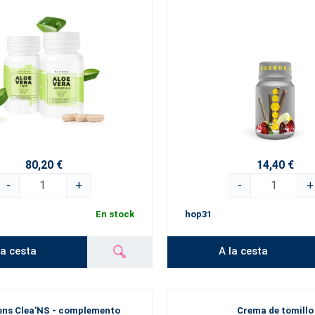
80,20 €
14,40 €
-
+
-
+
En stock
hop31
la cesta
A la cesta
ens Clea'NS - complemento
Crema de tomillo