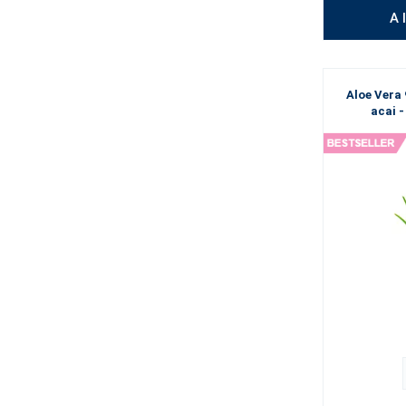
A 
Aloe Vera 
acai 