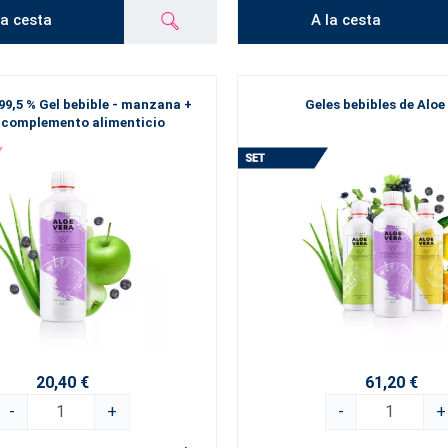
la cesta
A la cesta
99,5 % Gel bebible - manzana +
Geles bebibles de Aloe
- complemento alimenticio
20,40 €
61,20 €
-
+
-
+