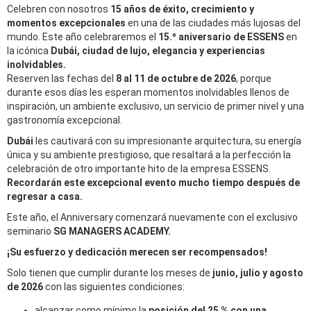
Celebren con nosotros
15 años de éxito, crecimiento y
momentos excepcionales
en una de las ciudades más lujosas del
mundo. Este año celebraremos el
15.º aniversario de ESSENS
en
la icónica
Dubái, ciudad de lujo, elegancia y experiencias
inolvidables.
Reserven las fechas del
8 al 11 de octubre de 2026
, porque
durante esos días les esperan momentos inolvidables llenos de
inspiración, un ambiente exclusivo, un servicio de primer nivel y una
gastronomía excepcional.
Dubái
les cautivará con su impresionante arquitectura, su energía
única y su ambiente prestigioso, que resaltará a la perfección la
celebración de otro importante hito de la empresa ESSENS.
Recordarán este excepcional evento mucho tiempo después de
regresar a casa.
Este año, el Anniversary comenzará nuevamente con el exclusivo
seminario
SG MANAGERS ACADEMY.
¡Su esfuerzo y dedicación merecen ser recompensados!
Solo tienen que cumplir durante los meses de
junio, julio y agosto
de 2026
con las siguientes condiciones:
alcanzar como mínimo la
posición del 25 % con una