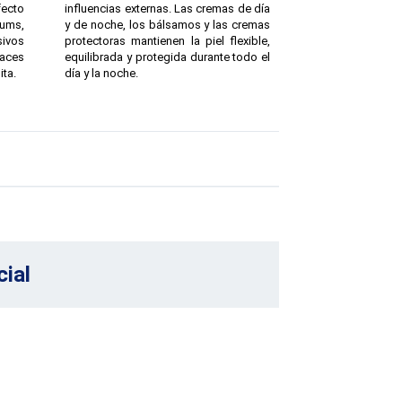
ecto
influencias externas. Las cremas de día
rums,
y de noche, los bálsamos y las cremas
sivos
protectoras mantienen la piel flexible,
caces
equilibrada y protegida durante todo el
ta.
día y la noche.
ial