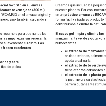
facial favorito en su envase
Creemos que incluso los pequeño
icamente ventajoso (300 ml)
nuestro planeta. Por eso, nuestro
el RECAMBIO en el envase original y
en un
práctico envase de RECAM
dinero, sino también cuidando el
forma fácil y rápida su producto f
contribuimos a
cuidar la natural
tico recambio para que nunca les
El suave gel limpia y elimina las 
na las impurezas sin resecar la
manzanilla, té verde y gotu kola
a suavemente el rostro.
Los
humectantes.
ofrecen excelentes
el extracto de manzanilla
antibacterianas, calmantes
ayuda a calmarla
benos y está
el extracto de té verde ay
 tipo de pieles.
tiene efectos calmantes e
el extracto de la planta g
la piel, mejora su elasticida
barrera cutánea y estimula