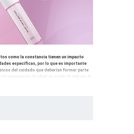
uctos como la constancia tienen un impacto
idades específicas, por lo que es importante
básicos del cuidado que deberían formar parte
 la constancia: lo ideal es cuidar la piel por la
na el maquillaje y las impurezas; para ello se
impieza y la tonificación mediante emulsiones,
de la piel. Después llega el turno del cuidado
sidades específicas de cada tipo de piel.
oductos protectores, que sellan la humedad y