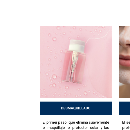
favorecen los mecanismos naturales de defens
saludable y afronta mejor las exigencias del d
la piel en buen estado a largo plazo.
DESMAQUILLADO
El primer paso, que elimina suavemente
El s
el maquillaje, el protector solar y las
prof