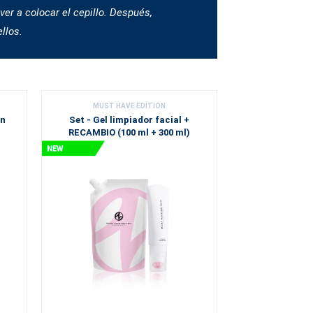
ver a colocar el cepillo. Después,
llos.
MUST HAVE EDITION
on
Set - Gel limpiador facial +
RECAMBIO (100 ml + 300 ml)