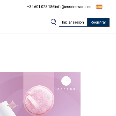
+34 601 023 186
|
info@essensworld.es
Iniciar sesión
Registrar