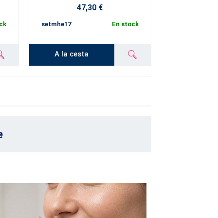
47,30 €
ck
setmhe17
En stock
A la cesta
e