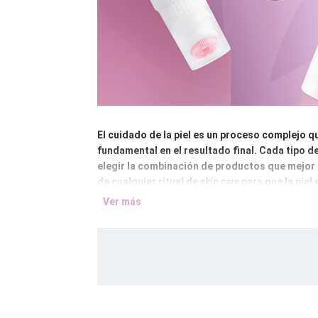
El cuidado de la piel es un proceso complejo q
fundamental en el resultado final. Cada tipo de
elegir la combinación de productos que mejor s
de cualquier ritual de
skin care
para que la piel 
mañana y por la noche.
Ver más
Estos pasos básicos pueden dividirse en varios
utilizan aguas micelares, leches desmaquillan
espumas o geles limpiadores, complementados c
activo, es decir, sérums y mascarillas - hidra
El paso final es la hidratación y la protecció