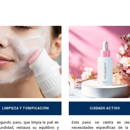
a de la piel.
Gracias al seguimiento de estos pasos, la piel mejor
ía a día. Una rutina bien elegida y realizada con regularidad puede
LIMPIEZA Y TONIFICACIÓN
CUIDADO ACTIVO
egundo paso, que limpia la piel en
Este paso se centra en reso
undidad, restaura su equilibrio y
necesidades específicas de la 