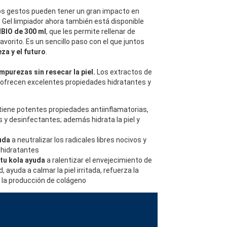
s gestos pueden tener un gran impacto en
 Gel limpiador ahora también está disponible
BIO de 300 ml
, que les permite rellenar de
avorito. Es un sencillo paso con el que juntos
eza y el futuro
.
impurezas sin resecar la piel.
Los extractos de
ofrecen excelentes propiedades hidratantes y
tiene potentes propiedades antiinflamatorias,
 y desinfectantes; además hidrata la piel y
uda
a neutralizar los radicales libres nocivos y
 hidratantes
otu kola ayuda
a ralentizar el envejecimiento de
d, ayuda a calmar la piel irritada, refuerza la
 la producción de colágeno