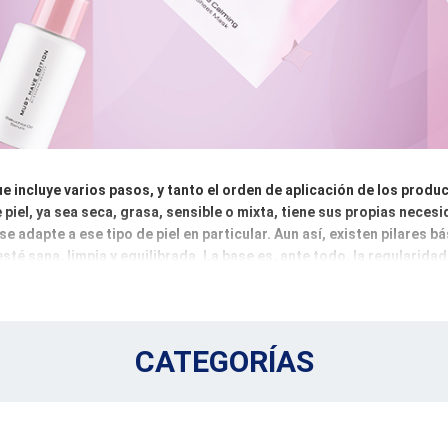
ue incluye varios pasos, y tanto el orden de aplicación de los prod
 piel, ya sea seca, grasa, sensible o mixta, tiene sus propias neces
e adapte a ese tipo de piel en particular. Aun así, existen pilares 
esté sana, limpia y equilibrada. La base es, ante todo, la regularidad y
 grupos. El primer paso indispensable es el desmaquillado, que elimi
tes o desmaquillantes bifásicos. A continuación, seguimos con la l
CATEGORÍAS
on tónicos o agua de rosas que ayudan a restablecer el equilibrio 
tantes, antiedad, iluminadores o exfoliantes -, que abordan las nece
n mediante cremas de día y de noche, bálsamos nutritivos u otros pr