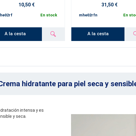
10,50 €
31,50 €
he02rf
En stock
mhe02rfn
En sto
A la cesta
A la cesta
Crema hidratante para piel seca y sensibl
idratación intensa y es
nsible y seca.