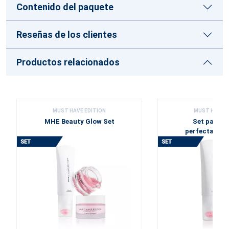
Contenido del paquete
Reseñas de los clientes
Productos relacionados
MUST HAVE EDITION
MUST HAVE E
MHE Beauty Glow Set
Set para un
perfectament