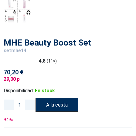
MHE Beauty Boost Set
setmhe14
4,8
(11×)
70,20 €
29,00 p
Disponibilidad:
En stock
A la cesta
949
x