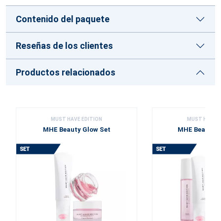
Contenido del paquete
Reseñas de los clientes
Productos relacionados
MUST HAVE EDITION
MUST HAVE E
MHE Beauty Glow Set
MHE Beauty B