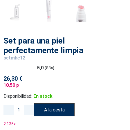
Set para una piel
perfectamente limpia
setmhe12
5,0
(83×)
26,30 €
10,50 p
Disponibilidad:
En stock
A la cesta
2.135
x