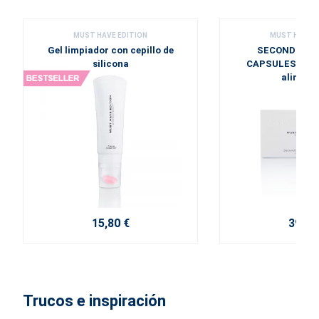
MUST HAVE EDITION
MUST HAVE E
Gel limpiador con cepillo de
SECOND SKIN
silicona
CAPSULES - co
alimenti
15,80 €
39,50
Trucos e inspiración