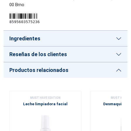
00 Brno
8595603575236
Ingredientes
Reseñas de los clientes
Productos relacionados
MUST HAVE EDITION
MUST HAVE E
Leche limpiadora facial
Desmaquillante