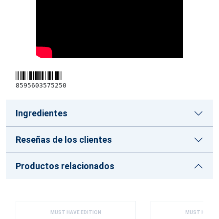
8595603575250
Ingredientes
Reseñas de los clientes
Productos relacionados
MUST HAVE EDITION
MUST HAVE E