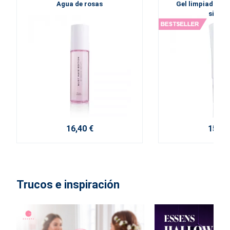
Agua de rosas
Gel limpiador co
silico
16,40 €
15,80
Trucos e inspiración