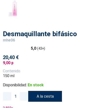
Desmaquillante bifásico
mhe06
5,0
(43×)
20,40 €
9,00 p
Contenido
150 ml
Disponibilidad:
En stock
A la cesta