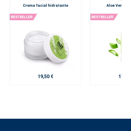
Crema facial hidratante
Aloe Vera So
19,50 €
17,10