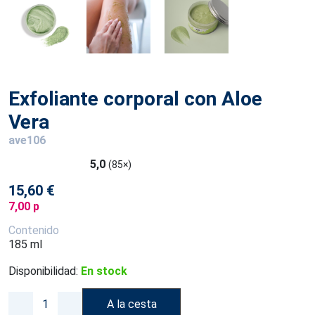
Exfoliante corporal con Aloe
Vera
ave106
5,0
(85×)
15,60 €
7,00 p
Contenido
185 ml
Disponibilidad:
En stock
A la cesta