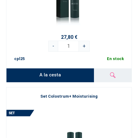
27,80 €
-
+
cpl25
En stock
A la cesta
Set Colostrum+ Moisturising