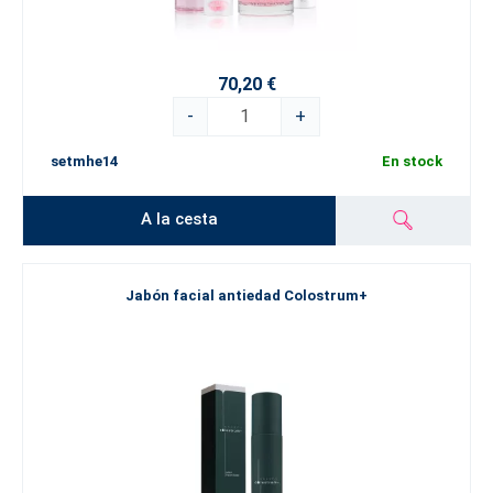
70,20 €
-
+
setmhe14
En stock
A la cesta
Jabón facial antiedad Colostrum+