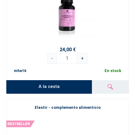
24,00 €
-
+
mhe16
En stock
A la cesta
Elastir - complemento alimenticio