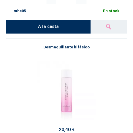
mhe05
En stock
A la cesta
Desmaquillante bifásico
20,40 €