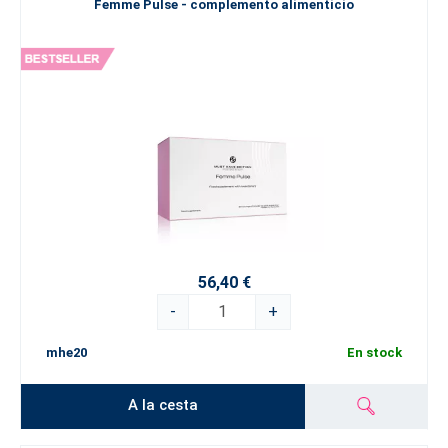
Femme Pulse - complemento alimenticio
56,40 €
-
+
mhe20
En stock
A la cesta