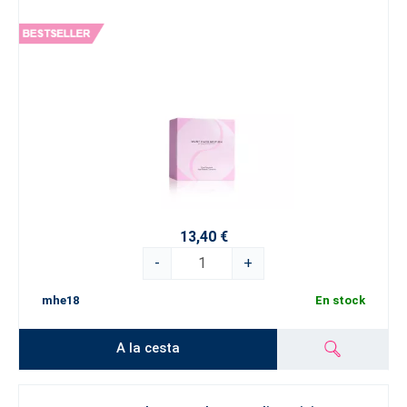
13,40 €
-
+
mhe18
En stock
A la cesta