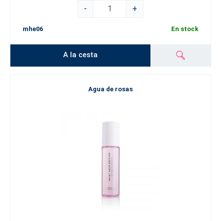
-
+
mhe06
En stock
A la cesta
Agua de rosas