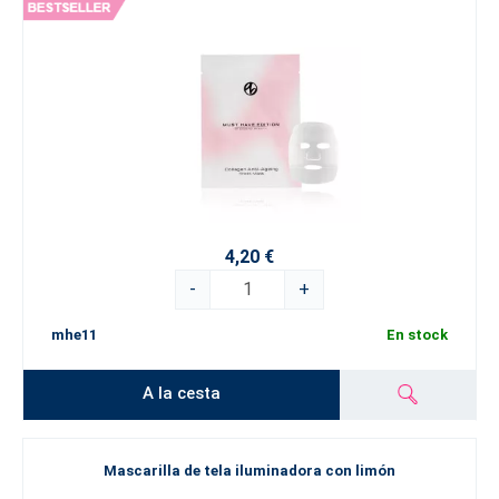
4,20 €
-
+
mhe11
En stock
A la cesta
Mascarilla de tela iluminadora con limón