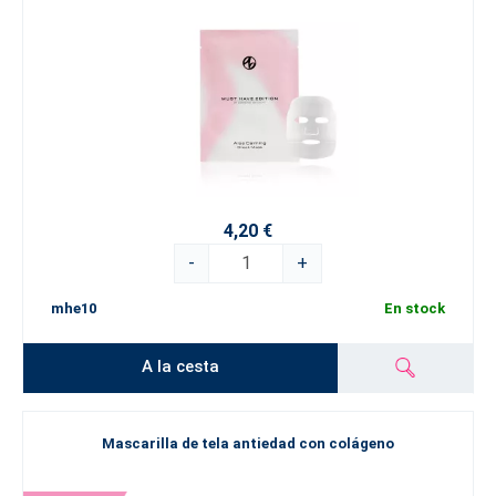
4,20 €
-
+
mhe10
En stock
A la cesta
Mascarilla de tela antiedad con colágeno