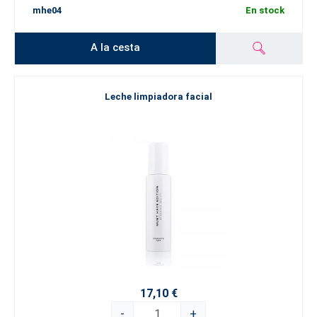
mhe04
En stock
A la cesta
Leche limpiadora facial
17,10 €
-
+