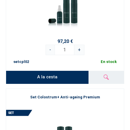
97,20 €
-
+
setcpl02
En stock
A la cesta
Set Colostrum+ Anti-ageing Premium