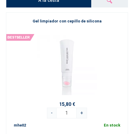
A la cesta
Gel limpiador con cepillo de silicona
15,80 €
-
+
mhe02
En stock