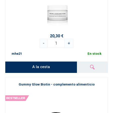
20,30 €
-
+
mhe21
En stock
A la cesta
Gummy Glow Biotin - complemento alimenticio