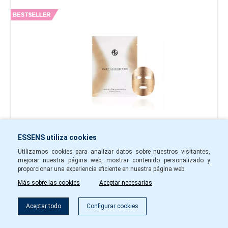
5,60 €
ESSENS utiliza cookies
-
+
Utilizamos cookies para analizar datos sobre nuestros visitantes,
mejorar nuestra página web, mostrar contenido personalizado y
mhe12
En stock
proporcionar una experiencia eficiente en nuestra página web.
Más sobre las cookies
Aceptar necesarias
A la cesta
Filtro
Aceptar todo
Configurar cookies
Mascarilla facial hidratante