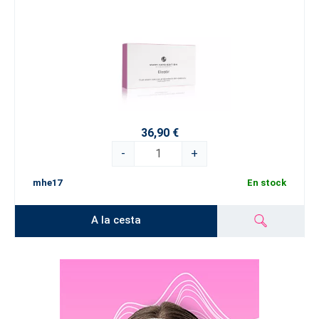
36,90 €
-
+
mhe17
En stock
A la cesta