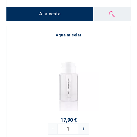
A la cesta
Agua micelar
17,90 €
-
+