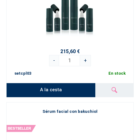
215,60 €
-
+
setcpl03
En stock
A la cesta
Sérum facial con bakuchiol