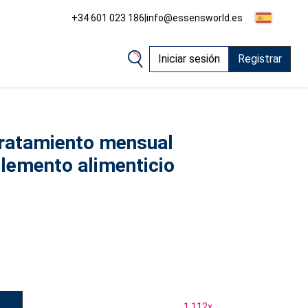
+34 601 023 186
|
info@essensworld.es
Iniciar sesión
Registrar
 tratamiento mensual
plemento alimenticio
1.112
x