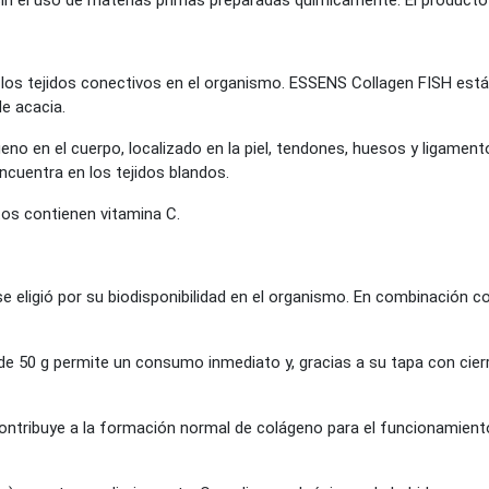
n el uso de materias primas preparadas químicamente. El producto n
los tejidos conectivos en el organismo. ESSENS Collagen FISH está 
de acacia.
geno en el cuerpo, localizado en la piel, tendones, huesos y ligament
 encuentra en los tejidos blandos.
tos contienen vitamina C.
 eligió por su biodisponibilidad en el organismo. En combinación 
 de 50 g permite un consumo inmediato y, gracias a su tapa con cie
ontribuye a la formación normal de colágeno para el funcionamiento 