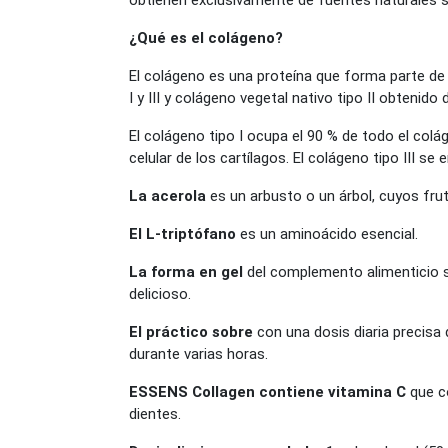
obtienen exclusivamente de fuentes naturales si
¿Qué es el colágeno?
El colágeno es una proteína que forma parte de 
I y III y colágeno vegetal nativo tipo II obtenido 
El colágeno tipo I ocupa el 90 % de todo el colá
celular de los cartílagos. El colágeno tipo III se
La acerola
es un arbusto o un árbol, cuyos fru
El L-triptófano
es un aminoácido esencial.
La forma en gel
del complemento alimenticio se
delicioso.
El práctico sobre
con una dosis diaria precisa
durante varias horas.
ESSENS Collagen contiene vitamina C
que c
dientes.