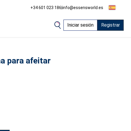
+34 601 023 186
|
info@essensworld.es
Iniciar sesión
Registrar
a para afeitar