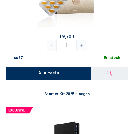
19,70 €
-
+
sc27
En stock
A la cesta
Starter Kit 2025 – negro