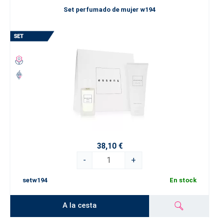
Set perfumado de mujer w194
38,10 €
-
+
setw194
En stock
A la cesta