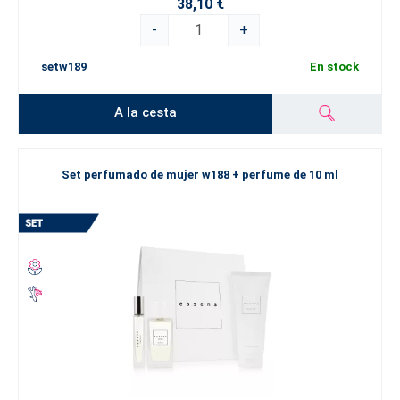
38,10 €
-
+
setw189
En stock
A la cesta
Set perfumado de mujer w188 + perfume de 10 ml