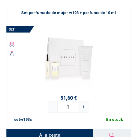
Set perfumado de mujer w193 + perfume de 10 ml
51,60 €
-
+
setw193s
En stock
A la cesta