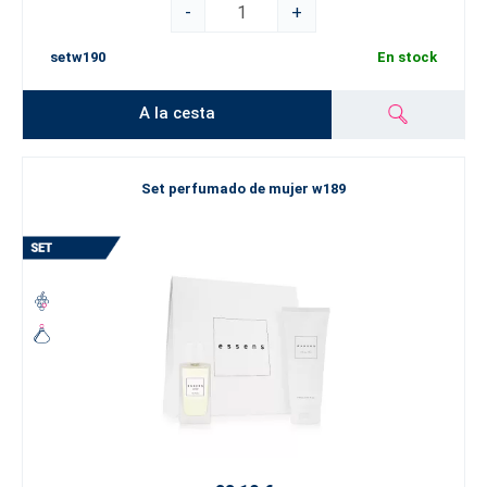
-
+
setw190
En stock
A la cesta
Set perfumado de mujer w189