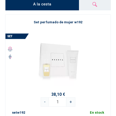
A la cesta
Set perfumado de mujer w192
38,10 €
-
+
setw192
En stock