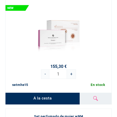
155,30 €
-
+
setmhe15
En stock
A la cesta
Set perfumado de mujer w904