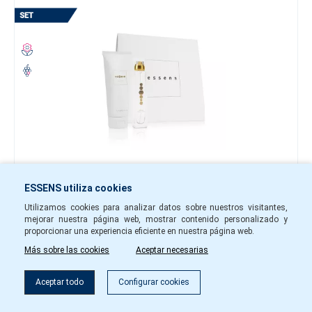
35,30 €
ESSENS utiliza cookies
-
+
Utilizamos cookies para analizar datos sobre nuestros visitantes,
mejorar nuestra página web, mostrar contenido personalizado y
setw111
En stock
proporcionar una experiencia eficiente en nuestra página web.
Más sobre las cookies
Aceptar necesarias
A la cesta
Filtro
Aceptar todo
Configurar cookies
Set perfumado de mujer w107