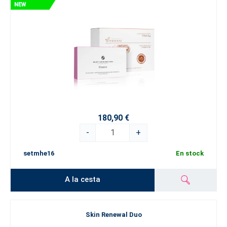
180,90 €
-
+
setmhe16
En stock
A la cesta
Skin Renewal Duo