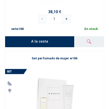
38,10 €
-
+
setw188
En stock
A la cesta
Set perfumado de mujer w186