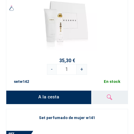
35,30 €
-
+
setw142
En stock
A la cesta
Set perfumado de mujer w141