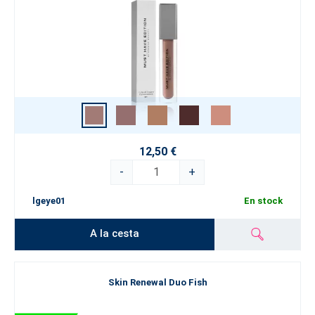
12,50 €
-
+
lgeye01
En stock
A la cesta
Skin Renewal Duo Fish