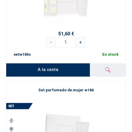
51,60 €
-
+
setw184s
En stock
A la cesta
Set perfumado de mujer w184