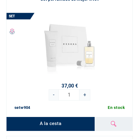
37,00 €
-
+
setw904
En stock
A la cesta