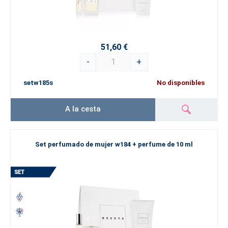
51,60 €
-
+
setw185s
No disponibles
A la cesta
Set perfumado de mujer w184 + perfume de 10 ml