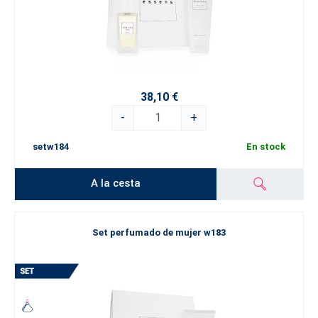
38,10 €
-
+
setw184
En stock
A la cesta
Set perfumado de mujer w183