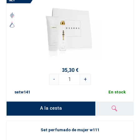
35,30 €
-
+
setw141
En stock
A la cesta
Set perfumado de mujer w111