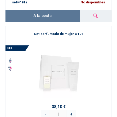
setw191s
No disponibles
A la cesta
Set perfumado de mujer w191
38,10 €
-
+