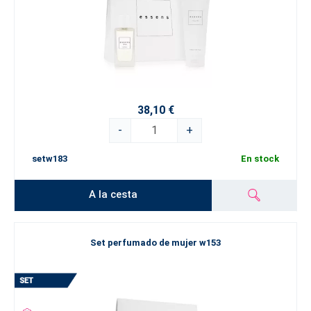
38,10 €
-
+
setw183
En stock
A la cesta
Set perfumado de mujer w153