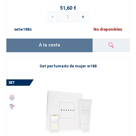
51,60 €
-
+
setw188s
No disponibles
A la cesta
Set perfumado de mujer w188