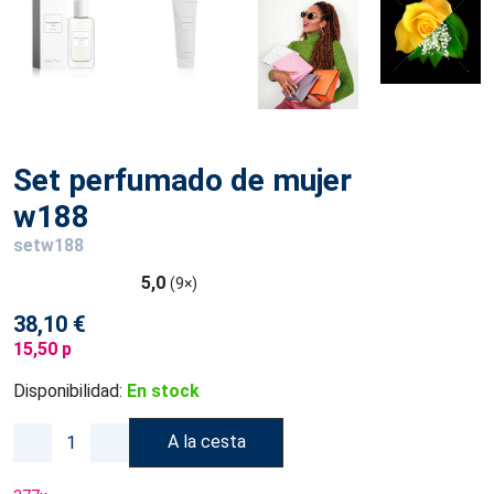
Set perfumado de mujer
w188
setw188
5,0
(9×)
38,10 €
15,50 p
Disponibilidad:
En stock
A la cesta