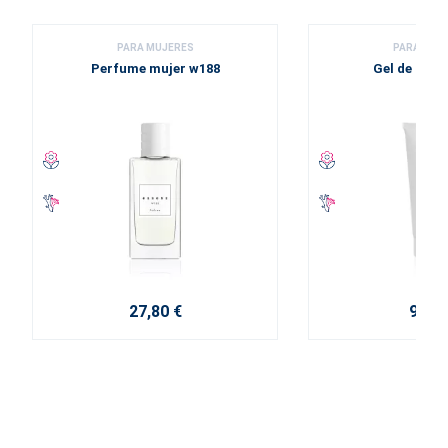
PARA MUJERES
PARA MUJ
Perfume mujer w188
Gel de duc
27,80 €
9,20 