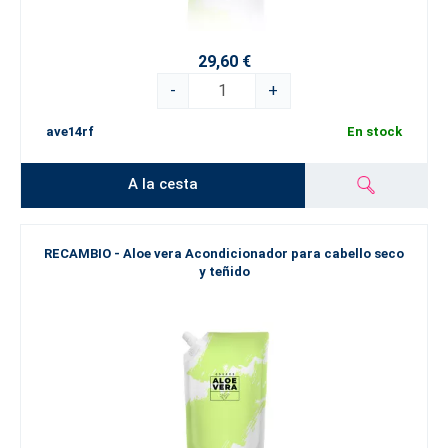
29,60 €
-
+
ave14rf
En stock
A la cesta
RECAMBIO - Aloe vera Acondicionador para cabello seco
y teñido