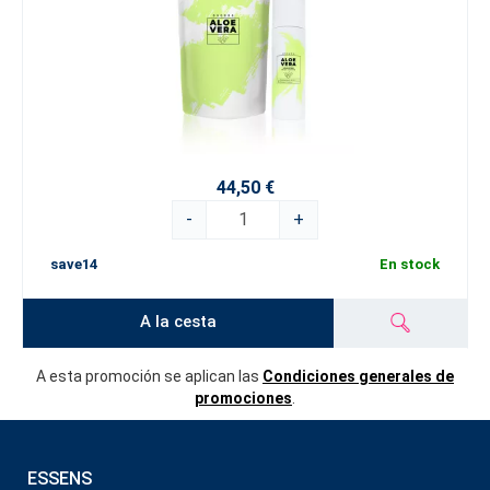
44,50 €
-
+
save14
En stock
A la cesta
A esta promoción se aplican las
Condiciones generales de
promociones
.
ESSENS