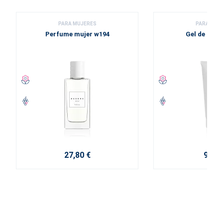
PARA MUJERES
PARA MUJ
Perfume mujer w194
Gel de duc
27,80 €
9,20 