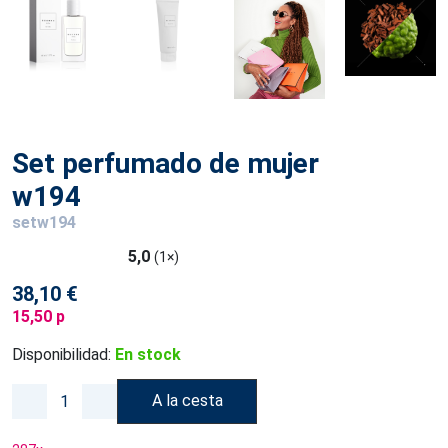
Set perfumado de mujer
w194
setw194
5,0
(1×)
38,10 €
15,50 p
Disponibilidad:
En stock
A la cesta