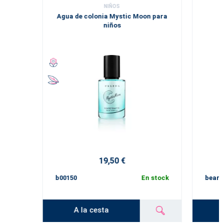
NIÑOS
Agua de colonia Mystic Moon para
niños
19,50 €
b00150
En stock
beard
A la cesta