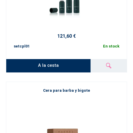
121,60 €
setcpl01
En stock
A la cesta
Cera para barba y bigote