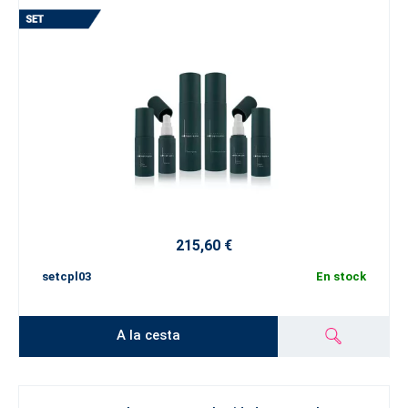
215,60 €
setcpl03
En stock
A la cesta