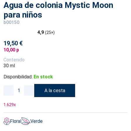
Agua de colonia Mystic Moon
para niños
b00150
4,9
(25×)
19,50 €
10,00 p
Contenido
30 ml
Disponibilidad:
En stock
A la cesta
1.629
x
Floral
Verde